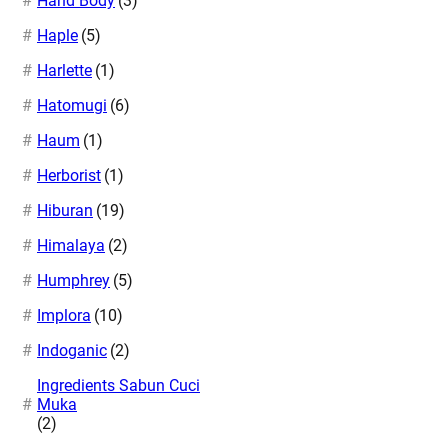
Hand Body
(3)
Haple
(5)
Harlette
(1)
Hatomugi
(6)
Haum
(1)
Herborist
(1)
Hiburan
(19)
Himalaya
(2)
Humphrey
(5)
Implora
(10)
Indoganic
(2)
Ingredients Sabun Cuci
Muka
(2)