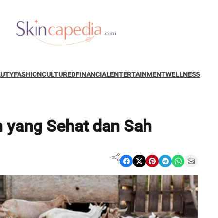
AUTY
FASHION
CULTURED
FINANCIAL
ENTERTAINMENT
WELLNESS
 yang Sehat dan Sah
Share on Facebook
Share on X
Share on Pinterest
Share on Telegram
Share on WhatsApp
Share on Email