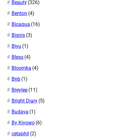
Beauty
(326)
Benton
(4)
Bioaqua
(16)
Bisnis
(3)
Biyu
(1)
Bless
(4)
Bloomka
(4)
Bnb
(1)
Breylee
(11)
Bright Diary
(5)
Budaya
(1)
By Kiyowo
(6)
cetaphil
(2)