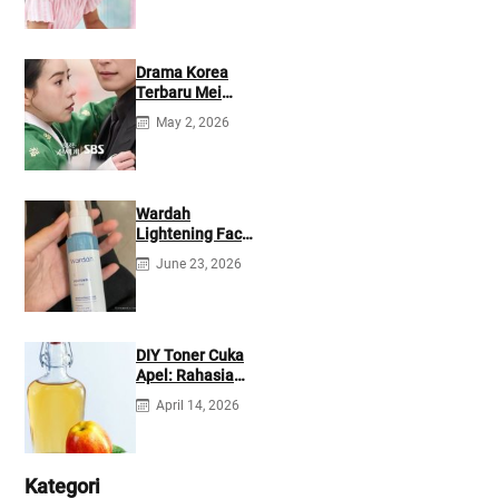
Drama Korea
Terbaru Mei
2026: Mana yang
May 2, 2026
Tayang di
Netflix?
Wardah
Lightening Face
Mist: Cek
June 23, 2026
Ingredients &
Manfaatnya
DIY Toner Cuka
Apel: Rahasia
Jerawat Kempes
April 14, 2026
dalam 2 Hari!
Kategori