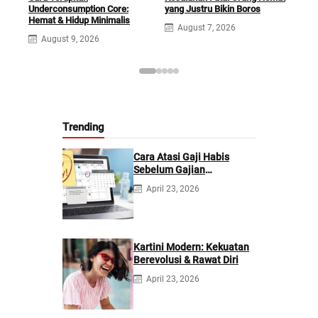
Underconsumption Core:
yang Justru Bikin Boros
dari
Hemat & Hidup Minimalis
Mew
August 7, 2026
August 9, 2026
A
Trending
Cara Atasi Gaji Habis
Sebelum Gajian
Berikutnya
April 23, 2026
Kartini Modern: Kekuatan
Berevolusi & Rawat Diri
April 23, 2026