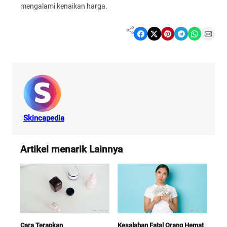
mengalami kenaikan harga.
Share on Facebook
Share on X
Share on Pinterest
Share on Telegram
Share on WhatsApp
Share on Email
Skincapedia
Artikel menarik Lainnya
Cara Terapkan
Kesalahan Fatal Orang Hemat
Adri