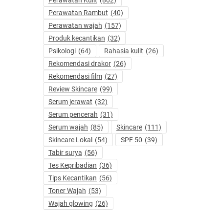
Perawatan Kulit
(802)
Perawatan Rambut
(40)
Perawatan wajah
(157)
Produk kecantikan
(32)
Psikologi
(64)
Rahasia kulit
(26)
Rekomendasi drakor
(26)
Rekomendasi film
(27)
Review Skincare
(99)
Serum jerawat
(32)
Serum pencerah
(31)
Serum wajah
(85)
Skincare
(111)
Skincare Lokal
(54)
SPF 50
(39)
Tabir surya
(56)
Tes Kepribadian
(36)
Tips Kecantikan
(56)
Toner Wajah
(53)
Wajah glowing
(26)