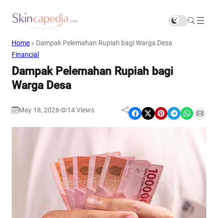
Home
»
Dampak Pelemahan Rupiah bagi Warga Desa
Financial
Dampak Pelemahan Rupiah bagi
Warga Desa
May 18, 2026
14
Views
|
Share on Facebook
Share on X
Share on Pinterest
Share on Telegram
Share on WhatsApp
Share on Email