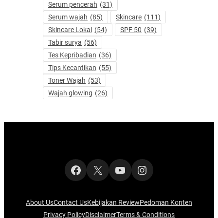
Serum pencerah
(31)
Serum wajah
(85)
Skincare
(111)
Skincare Lokal
(54)
SPF 50
(39)
Tabir surya
(56)
Tes Kepribadian
(36)
Tips Kecantikan
(55)
Toner Wajah
(53)
Wajah glowing
(26)
Facebook
X
YouTube
Instagram
About Us
Contact Us
Kebijakan Review
Pedoman Konten
Privacy Policy
Disclaimer
Terms & Conditions