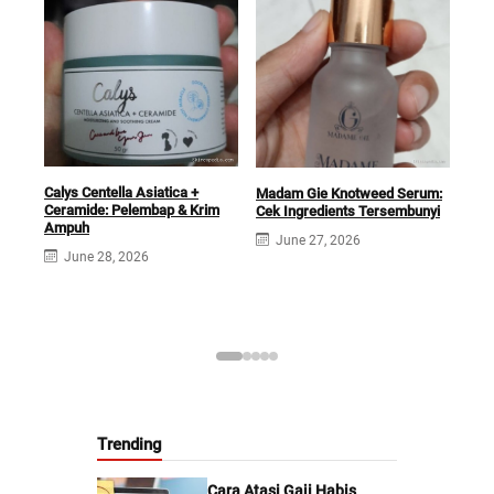
Calys Centella Asiatica +
Madam Gie Knotweed Serum:
Ceramide: Pelembap & Krim
Cek Ingredients Tersembunyi
The
Ampuh
June 27, 2026
30%
June 28, 2026
Waj
J
Trending
Cara Atasi Gaji Habis