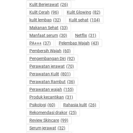
Kulit Berjerawat
(26)
Kulit Cerah
(96)
Kulit Glowing
(82)
kulit lembap
(32)
Kulit sehat
(104)
Makanan Sehat
(33)
Manfaat serum
(30)
Netflix
(31)
PA+++
(37)
Pelembap Wajah
(43)
Pembersih Wajah
(60)
Pengembangan Diri
(92)
Perawatan jerawat
(70)
Perawatan Kulit
(801)
Perawatan Rambut
(36)
Perawatan wajah
(155)
Produk kecantikan
(31)
Psikologi
(60)
Rahasia kulit
(26)
Rekomendasi drakor
(25)
Review Skincare
(99)
Serum jerawat
(32)