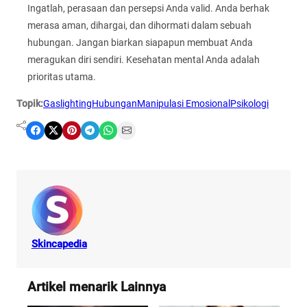
Ingatlah, perasaan dan persepsi Anda valid. Anda berhak
merasa aman, dihargai, dan dihormati dalam sebuah
hubungan. Jangan biarkan siapapun membuat Anda
meragukan diri sendiri. Kesehatan mental Anda adalah
prioritas utama.
Topik:
Gaslighting
Hubungan
Manipulasi Emosional
Psikologi
Share on Facebook
Share on X
Share on Pinterest
Share on Telegram
Share on WhatsApp
Share on Email
Skincapedia
Artikel menarik Lainnya