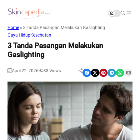
Home
»
3 Tanda Pasangan Melakukan Gaslighting
Gaya Hidup
Kesehatan
3 Tanda Pasangan Melakukan
Gaslighting
April 22, 2026
33
Views
|
Share on Facebook
Share on X
Share on Pinterest
Share on Telegram
Share on WhatsApp
Share on Email