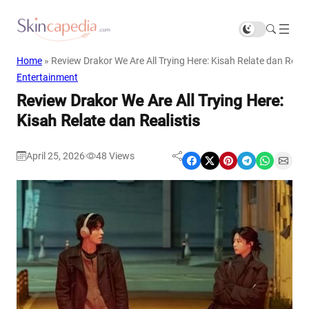
Home
»
Review Drakor We Are All Trying Here: Kisah Relate dan Realis
Entertainment
Review Drakor We Are All Trying Here:
Kisah Relate dan Realistis
April 25, 2026
48
Views
|
Share on Facebook
Share on X
Share on Pinterest
Share on Telegram
Share on WhatsApp
Share on Email