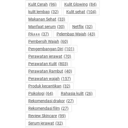
Kulit Cerah
(96)
Kulit Glowing
(84)
kulit lembap
(32)
Kulit sehat
(104)
Makanan Sehat
(33)
Manfaat serum
(30)
Netflix
(32)
PA+++
(37)
Pelembap Wajah
(43)
Pembersih Wajah
(60)
Pengembangan Diri
(101)
Perawatan jerawat
(70)
Perawatan Kulit
(803)
Perawatan Rambut
(40)
Perawatan wajah
(157)
Produk kecantikan
(32)
Psikologi
(64)
Rahasia kulit
(26)
Rekomendasi drakor
(27)
Rekomendasi film
(27)
Review Skincare
(99)
Serum jerawat
(32)