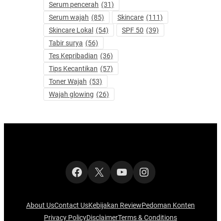
Serum pencerah
(31)
Serum wajah
(85)
Skincare
(111)
Skincare Lokal
(54)
SPF 50
(39)
Tabir surya
(56)
Tes Kepribadian
(36)
Tips Kecantikan
(57)
Toner Wajah
(53)
Wajah glowing
(26)
Facebook
X
YouTube
Instagram
About Us
Contact Us
Kebijakan Review
Pedoman Konten
Privacy Policy
Disclaimer
Terms & Conditions