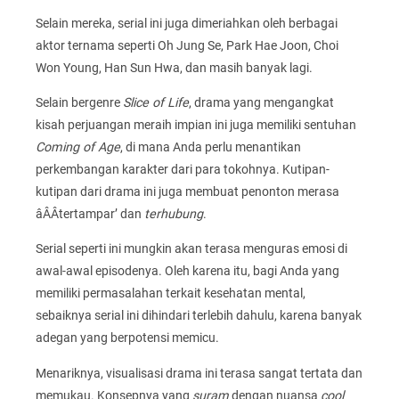
Selain mereka, serial ini juga dimeriahkan oleh berbagai
aktor ternama seperti Oh Jung Se, Park Hae Joon, Choi
Won Young, Han Sun Hwa, dan masih banyak lagi.
Selain bergenre
Slice of Life
, drama yang mengangkat
kisah perjuangan meraih impian ini juga memiliki sentuhan
Coming of Age
, di mana Anda perlu menantikan
perkembangan karakter dari para tokohnya. Kutipan-
kutipan dari drama ini juga membuat penonton merasa
âÂÂtertampar’ dan
terhubung
.
Serial seperti ini mungkin akan terasa menguras emosi di
awal-awal episodenya. Oleh karena itu, bagi Anda yang
memiliki permasalahan terkait kesehatan mental,
sebaiknya serial ini dihindari terlebih dahulu, karena banyak
adegan yang berpotensi memicu.
Menariknya, visualisasi drama ini terasa sangat tertata dan
memukau. Konsepnya yang
suram
dengan nuansa
cool