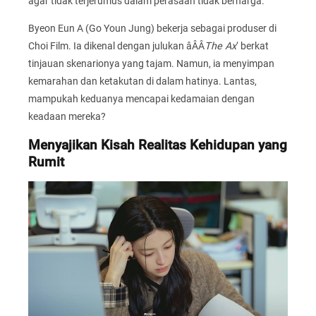
agar tidak terjerumus dalam perasaan tidak berharga.
Byeon Eun A (Go Youn Jung) bekerja sebagai produser di
Choi Film. Ia dikenal dengan julukan âÂÂ
The Ax
‘ berkat
tinjauan skenarionya yang tajam. Namun, ia menyimpan
kemarahan dan ketakutan di dalam hatinya. Lantas,
mampukah keduanya mencapai kedamaian dengan
keadaan mereka?
Menyajikan Kisah Realitas Kehidupan yang
Rumit