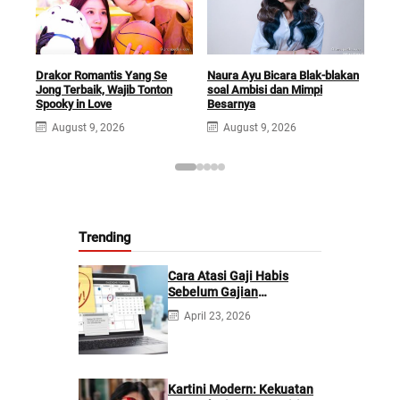
Drakor Romantis Yang Se
Naura Ayu Bicara Blak-blakan
Drak
Jong Terbaik, Wajib Tonton
soal Ambisi dan Mimpi
yan
Spooky in Love
Besarnya
Ka
August 9, 2026
August 9, 2026
A
Trending
Cara Atasi Gaji Habis
Sebelum Gajian
Berikutnya
April 23, 2026
Kartini Modern: Kekuatan