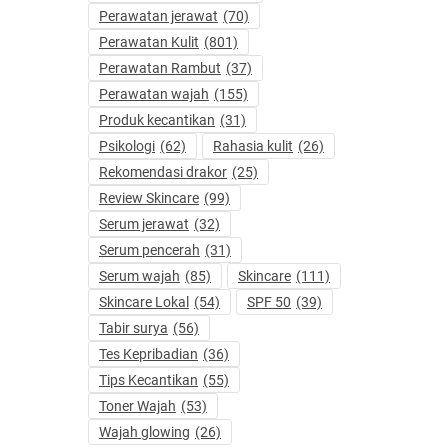
Perawatan jerawat
(70)
Perawatan Kulit
(801)
Perawatan Rambut
(37)
Perawatan wajah
(155)
Produk kecantikan
(31)
Psikologi
(62)
Rahasia kulit
(26)
Rekomendasi drakor
(25)
Review Skincare
(99)
Serum jerawat
(32)
Serum pencerah
(31)
Serum wajah
(85)
Skincare
(111)
Skincare Lokal
(54)
SPF 50
(39)
Tabir surya
(56)
Tes Kepribadian
(36)
Tips Kecantikan
(55)
Toner Wajah
(53)
Wajah glowing
(26)