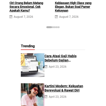
Ciri Orang Belum Matang
Kebiasaan High Class yang
Hobi
Secara Emosional, Cek
Elegan, Bukan Soal Pamer
Atas
Apakah Kamu?
Kekayaan
Har
August 7, 2026
August 7, 2026
A
Trending
Cara Atasi Gaji Habis
Sebelum Gajian
Berikutnya
April 23, 2026
Kartini Modern: Kekuatan
Berevolusi & Rawat Diri
April 23, 2026