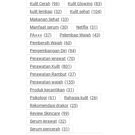
Kulit Cerah
(96)
Kulit Glowing
(83)
kulit lembap
(32)
Kulit sehat
(104)
Makanan Sehat
(33)
Manfaat serum
(30)
Netflix
(31)
PA+++
(37)
Pelembap Wajah
(43)
Pembersih Wajah
(60)
Pengembangan Diri
(94)
Perawatan jerawat
(70)
Perawatan Kulit
(801)
Perawatan Rambut
(37)
Perawatan wajah
(155)
Produk kecantikan
(31)
Psikologi
(61)
Rahasia kulit
(26)
Rekomendasi drakor
(25)
Review Skincare
(99)
Serum jerawat
(32)
Serum pencerah
(31)