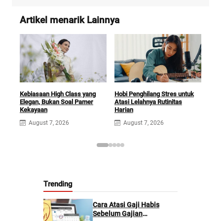
Artikel menarik Lainnya
Kebiasaan High Class yang
Hobi Penghilang Stres untuk
Avo
Elegan, Bukan Soal Pamer
Atasi Lelahnya Rutinitas
Ilmi
Kekayaan
Harian
dar
August 7, 2026
August 7, 2026
A
Trending
Cara Atasi Gaji Habis
Sebelum Gajian