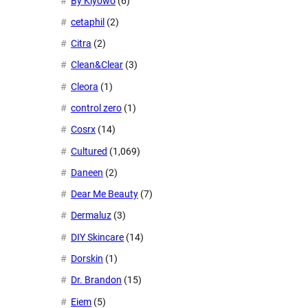
By Kiyowo
(6)
cetaphil
(2)
Citra
(2)
Clean&Clear
(3)
Cleora
(1)
control zero
(1)
Cosrx
(14)
Cultured
(1,069)
Daneen
(2)
Dear Me Beauty
(7)
Dermaluz
(3)
DIY Skincare
(14)
Dorskin
(1)
Dr. Brandon
(15)
Eiem
(5)