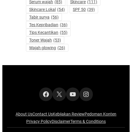
Serum wajah
(85)
Skincare
(111)
Skincare Lokal
(54)
SPF 50
(39)
Tabir surya
(56)
Tes Kepribadian
(36)
Tips Kecantikan
(55)
Toner Wajah
(53)
Wajah glowing
(26)
Facebook
X
YouTube
Instagram
About Us
Contact Us
Kebijakan Review
Pedoman Konten
Privacy Policy
Disclaimer
Terms & Conditions