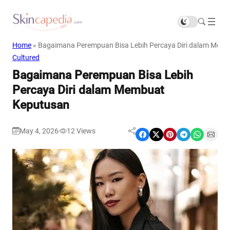
Home
»
Bagaimana Perempuan Bisa Lebih Percaya Diri dalam Mem
Cultured
Bagaimana Perempuan Bisa Lebih
Percaya Diri dalam Membuat
Keputusan
May 4, 2026
12
Views
|
Share on Facebook
Share on X
Share on Pinterest
Share on Telegram
Share on WhatsApp
Share on Email