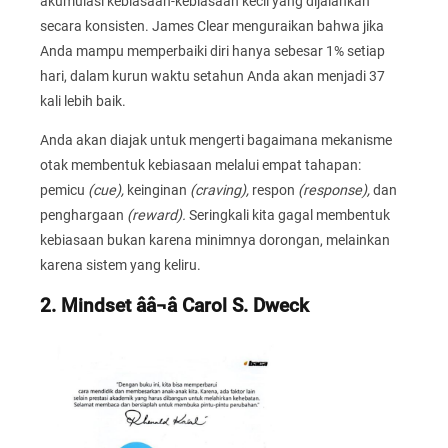
akumulasi kebiasaan-kebiasaan kecil yang dijalankan
secara konsisten. James Clear menguraikan bahwa jika
Anda mampu memperbaiki diri hanya sebesar 1% setiap
hari, dalam kurun waktu setahun Anda akan menjadi 37
kali lebih baik.
Anda akan diajak untuk mengerti bagaimana mekanisme
otak membentuk kebiasaan melalui empat tahapan:
pemicu
(cue),
keinginan
(craving),
respon
(response),
dan
penghargaan
(reward).
Seringkali kita gagal membentuk
kebiasaan bukan karena minimnya dorongan, melainkan
karena sistem yang keliru.
2. Mindset ââ¬â Carol S. Dweck