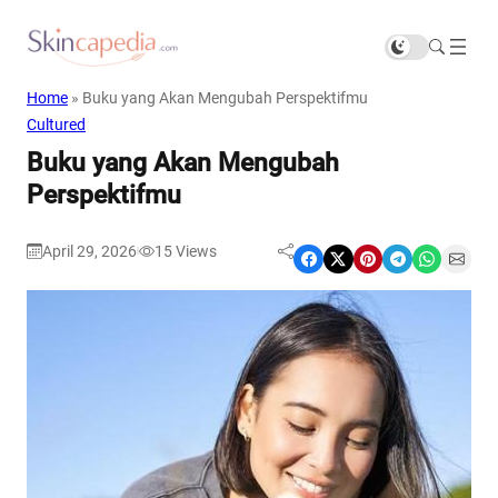
Home
»
Buku yang Akan Mengubah Perspektifmu
Cultured
Buku yang Akan Mengubah
Perspektifmu
April 29, 2026
15
Views
|
Share on Facebook
Share on X
Share on Pinterest
Share on Telegram
Share on WhatsApp
Share on Email