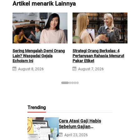
Artikel menarik Lainnya
Sering Mengalah Demi Orang
Strategi Orang Berkelas: 4
Car
Lain? Waspadai Gejala
Pertanyaan Rahasia Menurut
Hat
Echoism Ini
Pakar Etiket
Lain
August 8, 2026
August 7, 2026
A
Trending
Cara Atasi Gaji Habis
Sebelum Gajian
Berikutnya
April 23, 2026