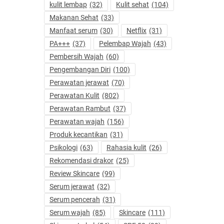
kulit lembap
(32)
Kulit sehat
(104)
Makanan Sehat
(33)
Manfaat serum
(30)
Netflix
(31)
PA+++
(37)
Pelembap Wajah
(43)
Pembersih Wajah
(60)
Pengembangan Diri
(100)
Perawatan jerawat
(70)
Perawatan Kulit
(802)
Perawatan Rambut
(37)
Perawatan wajah
(156)
Produk kecantikan
(31)
Psikologi
(63)
Rahasia kulit
(26)
Rekomendasi drakor
(25)
Review Skincare
(99)
Serum jerawat
(32)
Serum pencerah
(31)
Serum wajah
(85)
Skincare
(111)