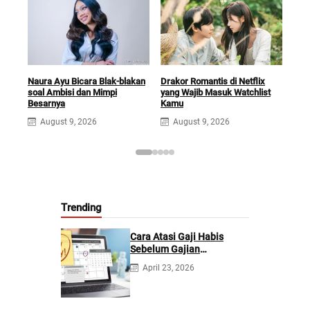
Naura Ayu Bicara Blak-blakan
Drakor Romantis di Netflix
Daft
soal Ambisi dan Mimpi
yang Wajib Masuk Watchlist
Terb
Besarnya
Kamu
Agu
August 9, 2026
August 9, 2026
A
Trending
Cara Atasi Gaji Habis
Sebelum Gajian
Berikutnya
April 23, 2026