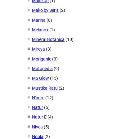
Make Up
(1)
Mako by Seris
(2)
Marina
(8)
Melanox
(1)
Mineral Botanica
(10)
Mireya
(3)
Moriganic
(3)
Motopedia
(9)
MS Glow
(15)
Mustika Ratu
(2)
N'pure
(12)
Natur
(5)
Natur E
(4)
Nivea
(5)
Noola
(2)