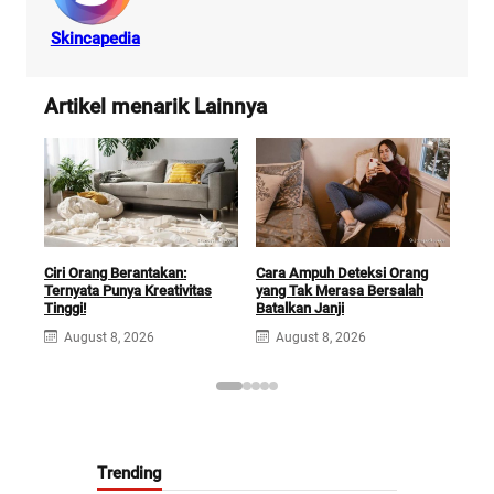
Skincapedia
Artikel menarik Lainnya
Ciri Orang Berantakan:
Cara Ampuh Deteksi Orang
Ciri
Ternyata Punya Kreativitas
yang Tak Merasa Bersalah
Leb
Tinggi!
Batalkan Janji
Kel
August 8, 2026
August 8, 2026
A
Trending