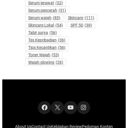
Serum jerawat
(32)
Serum pencerah
(31)
Serum wajah
(85)
Skincare
(111)
Skincare Lokal
(54)
SPF 50
(39)
Tabir surya
(56)
Tes Kepribadian
(36)
Tips Kecantikan
(56)
Toner Wajah
(53)
Wajah glowing
(26)
Facebook
X
YouTube
Instagram
About Us
Contact Us
Kebijakan Review
Pedoman Konten