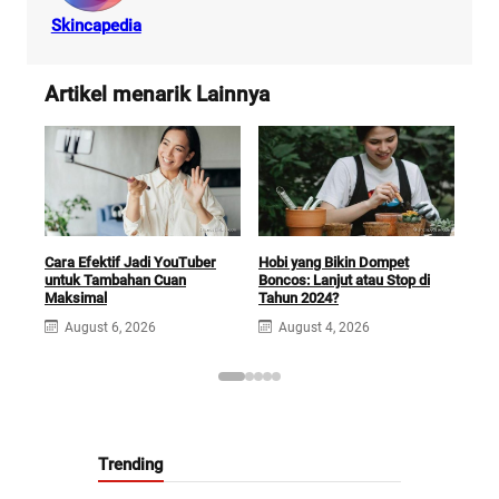
Skincapedia
Artikel menarik Lainnya
Cara Efektif Jadi YouTuber
Hobi yang Bikin Dompet
Buka
untuk Tambahan Cuan
Boncos: Lanjut atau Stop di
Cer
Maksimal
Tahun 2024?
Dis
August 6, 2026
August 4, 2026
A
Trending