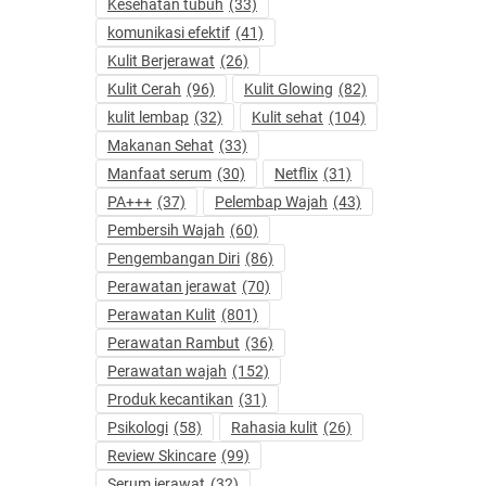
Kesehatan tubuh
(33)
komunikasi efektif
(41)
Kulit Berjerawat
(26)
Kulit Cerah
(96)
Kulit Glowing
(82)
kulit lembap
(32)
Kulit sehat
(104)
Makanan Sehat
(33)
Manfaat serum
(30)
Netflix
(31)
PA+++
(37)
Pelembap Wajah
(43)
Pembersih Wajah
(60)
Pengembangan Diri
(86)
Perawatan jerawat
(70)
Perawatan Kulit
(801)
Perawatan Rambut
(36)
Perawatan wajah
(152)
Produk kecantikan
(31)
Psikologi
(58)
Rahasia kulit
(26)
Review Skincare
(99)
Serum jerawat
(32)