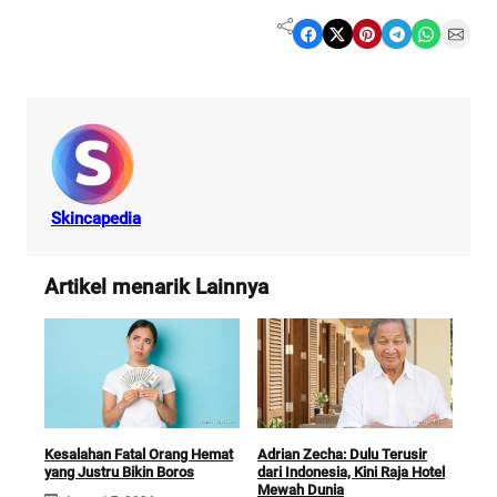
Share on Facebook
Share on X
Share on Pinterest
Share on Telegram
Share on WhatsApp
Share on Email
Skincapedia
Artikel menarik Lainnya
Kesalahan Fatal Orang Hemat
Cara
Adrian Zecha: Dulu Terusir
yang Justru Bikin Boros
unt
dari Indonesia, Kini Raja Hotel
Mak
Mewah Dunia