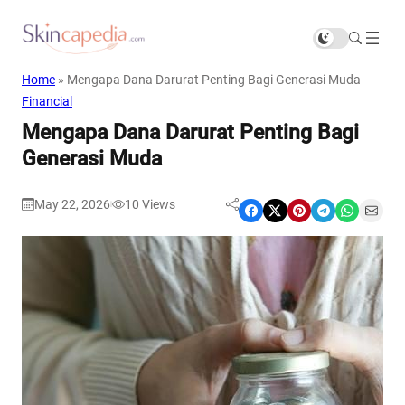
Home
»
Mengapa Dana Darurat Penting Bagi Generasi Muda
Financial
Mengapa Dana Darurat Penting Bagi
Generasi Muda
May 22, 2026
10
Views
|
Share on Facebook
Share on X
Share on Pinterest
Share on Telegram
Share on WhatsApp
Share on Email