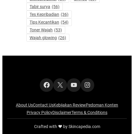
Tabir surya
(56)
Tes Kepribadian
(36)
Tips Kecantikan
(54)
Toner Wajah
(53)
Wajah glowing
(26)
Facebook
X
YouTube
Instagram
About Us
Contact Us
Kebijakan Review
Pedoman Konten
Privacy Policy
Disclaimer
Terms & Conditions
Crafted with ‪‪❤︎‬ by Skincapedia.com