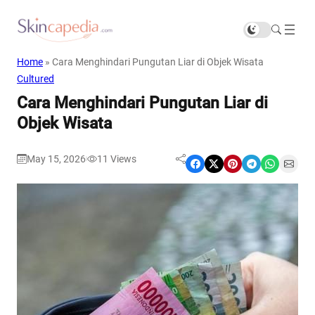
Home
»
Cara Menghindari Pungutan Liar di Objek Wisata
Cultured
Cara Menghindari Pungutan Liar di
Objek Wisata
May 15, 2026
11
Views
|
Share on Facebook
Share on X
Share on Pinterest
Share on Telegram
Share on WhatsApp
Share on Email