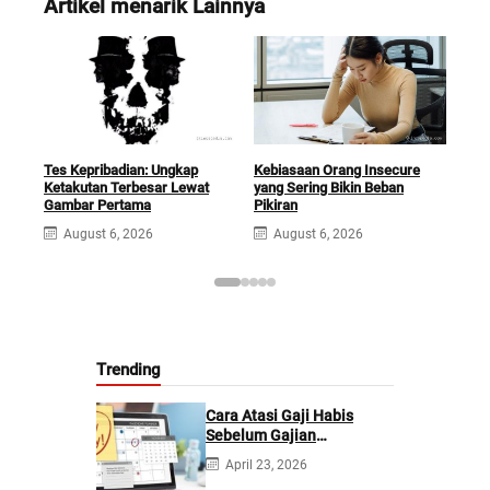
Artikel menarik Lainnya
Tes Kepribadian: Ungkap
Kebiasaan Orang Insecure
Was
Ketakutan Terbesar Lewat
yang Sering Bikin Beban
Iri
Gambar Pertama
Pikiran
A
August 6, 2026
August 6, 2026
Trending
Cara Atasi Gaji Habis
Sebelum Gajian
Berikutnya
April 23, 2026