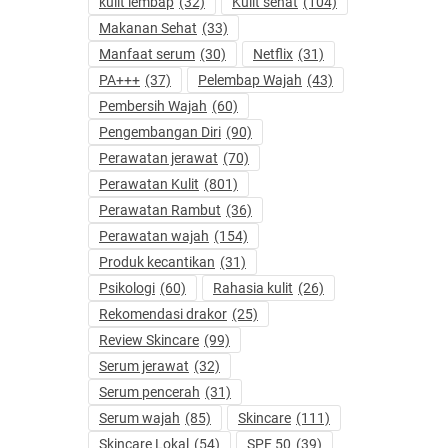
kulit lembap
(32)
Kulit sehat
(104)
Makanan Sehat
(33)
Manfaat serum
(30)
Netflix
(31)
PA+++
(37)
Pelembap Wajah
(43)
Pembersih Wajah
(60)
Pengembangan Diri
(90)
Perawatan jerawat
(70)
Perawatan Kulit
(801)
Perawatan Rambut
(36)
Perawatan wajah
(154)
Produk kecantikan
(31)
Psikologi
(60)
Rahasia kulit
(26)
Rekomendasi drakor
(25)
Review Skincare
(99)
Serum jerawat
(32)
Serum pencerah
(31)
Serum wajah
(85)
Skincare
(111)
Skincare Lokal
(54)
SPF 50
(39)