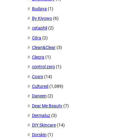
Budaya
(1)
By Kiyowo
(6)
cetaphil
(2)
Citra
(2)
Clean&Clear
(3)
Cleora
(1)
control zero
(1)
Cosrx
(14)
Cultured
(1,089)
Daneen
(2)
Dear Me Beauty
(7)
Dermaluz
(3)
DIY Skincare
(14)
Dorskin
(1)