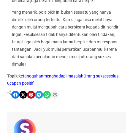
berbicara juga berarti mengubah cara berpikir.
Yang menarik, pola pikir ini bukan sesuatu yang hanya
dimiliki oleh orang tertentu. Kamu juga bisa melatihnya
dengan mulai mengubah cara berbicara kepada diri sendiri.
Ingat, kesuksesan tidak hanya ditentukan oleh tindakan,
tetapi juga oleh bagaimana kamu berpikir dan merespons
tantangan. Jadi, yuk mulai perhatikan ucapanmu, karena
dari sanalah perjalanan menuju menjadi orang sukses
dimulai!
Topik:
ketangguhan
menghadapi masalah
Orang sukses
solusi
ucapan positif
Share on Facebook
Share on X
Share on Pinterest
Share on Telegram
Share on WhatsApp
Share on Email