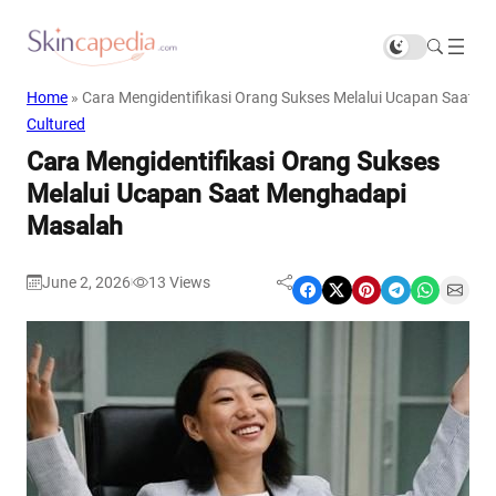
Home
»
Cara Mengidentifikasi Orang Sukses Melalui Ucapan Saat 
Cultured
Cara Mengidentifikasi Orang Sukses
Melalui Ucapan Saat Menghadapi
Masalah
June 2, 2026
13
Views
|
Share on Facebook
Share on X
Share on Pinterest
Share on Telegram
Share on WhatsApp
Share on Email