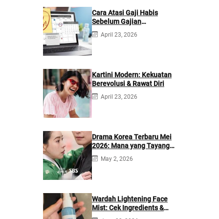
Cara Atasi Gaji Habis
Sebelum Gajian
Berikutnya
April 23, 2026
Kartini Modern: Kekuatan
Berevolusi & Rawat Diri
April 23, 2026
Drama Korea Terbaru Mei
2026: Mana yang Tayang
di Netflix?
May 2, 2026
Wardah Lightening Face
Mist: Cek Ingredients &
Manfaatnya