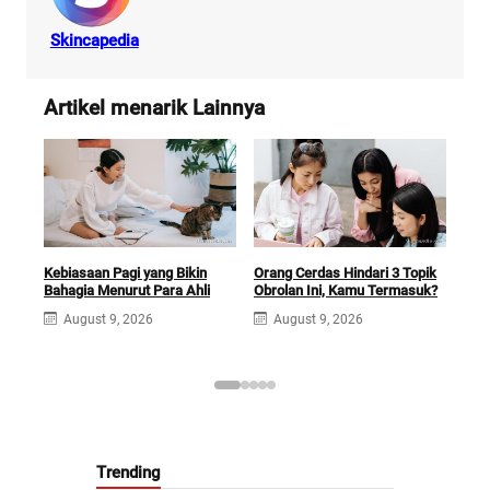
Skincapedia
Artikel menarik Lainnya
Kebiasaan Pagi yang Bikin
Orang Cerdas Hindari 3 Topik
Tes
Bahagia Menurut Para Ahli
Obrolan Ini, Kamu Termasuk?
Har
Gam
August 9, 2026
August 9, 2026
A
Trending