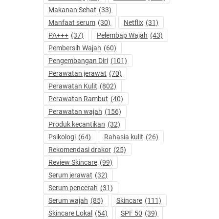
Makanan Sehat
(33)
Manfaat serum
(30)
Netflix
(31)
PA+++
(37)
Pelembap Wajah
(43)
Pembersih Wajah
(60)
Pengembangan Diri
(101)
Perawatan jerawat
(70)
Perawatan Kulit
(802)
Perawatan Rambut
(40)
Perawatan wajah
(156)
Produk kecantikan
(32)
Psikologi
(64)
Rahasia kulit
(26)
Rekomendasi drakor
(25)
Review Skincare
(99)
Serum jerawat
(32)
Serum pencerah
(31)
Serum wajah
(85)
Skincare
(111)
Skincare Lokal
(54)
SPF 50
(39)