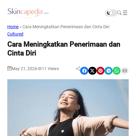
Home
»
Cara Meningkatkan Penerimaan dan Cinta Diri
Cultured
Cara Meningkatkan Penerimaan dan
Cinta Diri
May 21, 2026
11
Views
|
Share on Facebook
Share on X
Share on Pinterest
Share on Telegram
Share on WhatsApp
Share on Email