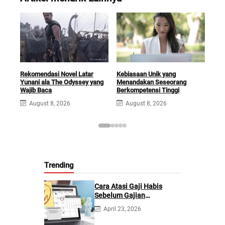
Rekomendasi Novel Latar
Kebiasaan Unik yang
Men
Yunani ala The Odyssey yang
Menandakan Seseorang
Men
Wajib Baca
Berkompetensi Tinggi
Anal
August 8, 2026
August 8, 2026
A
Trending
Cara Atasi Gaji Habis
Sebelum Gajian
Berikutnya
April 23, 2026