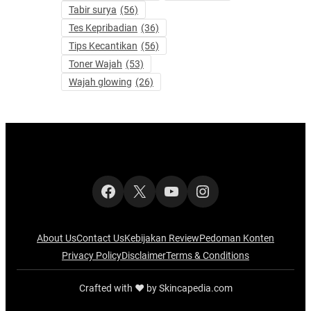
Tabir surya
(56)
Tes Kepribadian
(36)
Tips Kecantikan
(56)
Toner Wajah
(53)
Wajah glowing
(26)
Facebook
X
YouTube
Instagram
About Us
Contact Us
Kebijakan Review
Pedoman Konten
Privacy Policy
Disclaimer
Terms & Conditions
Crafted with ‪‪❤︎‬ by Skincapedia.com