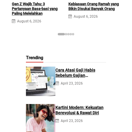
Gen Z Wajib Tahu: 3
Kebiasaan Orang Ramah yang
Tem
Pertanyaan Basa-basi yang
Bikin Disukai Banyak Orang
Sar
Paling Melelahkan
Ber
August 6, 2026
August 6, 2026
A
Trending
Cara Atasi Gaji Habis
Sebelum Gajian
Berikutnya
April 23, 2026
Kartini Modern: Kekuatan
Berevolusi & Rawat Diri
April 23, 2026