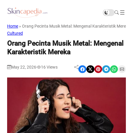
Home
»
Orang Pecinta Musik Metal: Mengenal Karakteristik Mereka
Cultured
Orang Pecinta Musik Metal: Mengenal
Karakteristik Mereka
May 22, 2026
16
Views
|
Share on Facebook
Share on X
Share on Pinterest
Share on Telegram
Share on WhatsApp
Share on Email