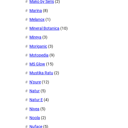
Mako by Seris
(2)
Marina
(8)
Melanox
(1)
Mineral Botanica
(10)
Mireya
(3)
Moriganic
(3)
Motopedia
(9)
MS Glow
(15)
Mustika Ratu
(2)
N'pure
(12)
Natur
(5)
Natur E
(4)
Nivea
(5)
Noola
(2)
Nuface
(5)