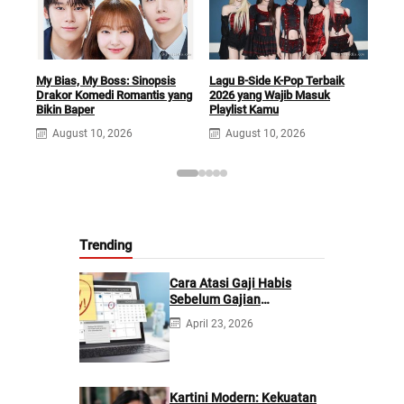
My Bias, My Boss: Sinopsis
Lagu B-Side K-Pop Terbaik
Min
Drakor Komedi Romantis yang
2026 yang Wajib Masuk
SEV
Bikin Baper
Playlist Kamu
Cek
August 10, 2026
August 10, 2026
A
Trending
Cara Atasi Gaji Habis
Sebelum Gajian
Berikutnya
April 23, 2026
Kartini Modern: Kekuatan