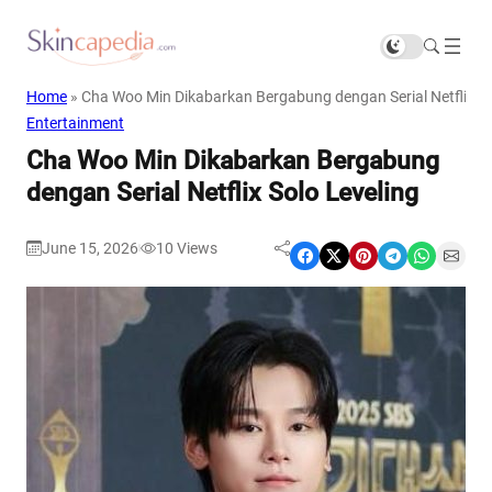
Home
»
Cha Woo Min Dikabarkan Bergabung dengan Serial Netflix So
Entertainment
Cha Woo Min Dikabarkan Bergabung
dengan Serial Netflix Solo Leveling
June 15, 2026
10
Views
|
Share on Facebook
Share on X
Share on Pinterest
Share on Telegram
Share on WhatsApp
Share on Email