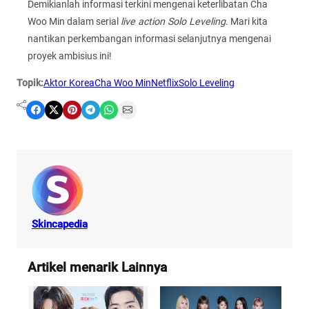
Demikianlah informasi terkini mengenai keterlibatan Cha
Woo Min dalam serial
live action Solo Leveling
. Mari kita
nantikan perkembangan informasi selanjutnya mengenai
proyek ambisius ini!
Topik:
Aktor Korea
Cha Woo Min
Netflix
Solo Leveling
Share on Facebook
Share on X
Share on Pinterest
Share on Telegram
Share on WhatsApp
Share on Email
Skincapedia
Artikel menarik Lainnya