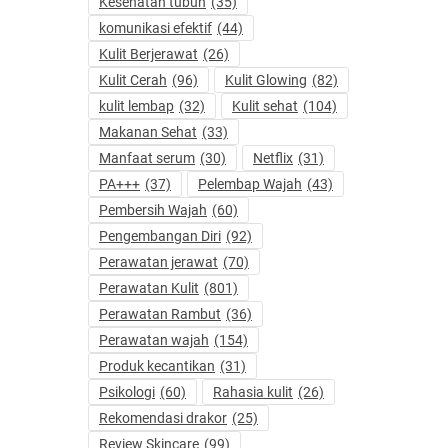
Kesehatan tubuh
(35)
komunikasi efektif
(44)
Kulit Berjerawat
(26)
Kulit Cerah
(96)
Kulit Glowing
(82)
kulit lembap
(32)
Kulit sehat
(104)
Makanan Sehat
(33)
Manfaat serum
(30)
Netflix
(31)
PA+++
(37)
Pelembap Wajah
(43)
Pembersih Wajah
(60)
Pengembangan Diri
(92)
Perawatan jerawat
(70)
Perawatan Kulit
(801)
Perawatan Rambut
(36)
Perawatan wajah
(154)
Produk kecantikan
(31)
Psikologi
(60)
Rahasia kulit
(26)
Rekomendasi drakor
(25)
Review Skincare
(99)