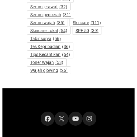
Serum jerawat
(32)
Serum pencerah
(31)
Serum wajah
(85)
Skincare
(111)
Skincare Lokal
(54)
SPF 50
(39)
Tabir surya
(56)
Tes Kepribadian
(36)
Tips Kecantikan
(54)
Toner Wajah
(53)
Wajah glowing
(26)
Facebook
X
YouTube
Instagram