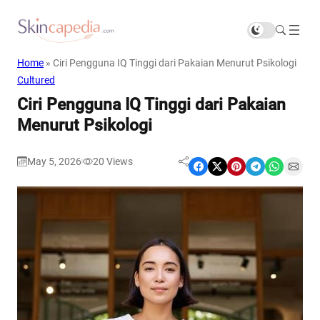
Home
»
Ciri Pengguna IQ Tinggi dari Pakaian Menurut Psikologi
Cultured
Ciri Pengguna IQ Tinggi dari Pakaian
Menurut Psikologi
May 5, 2026
20
Views
|
Share on Facebook
Share on X
Share on Pinterest
Share on Telegram
Share on WhatsApp
Share on Email