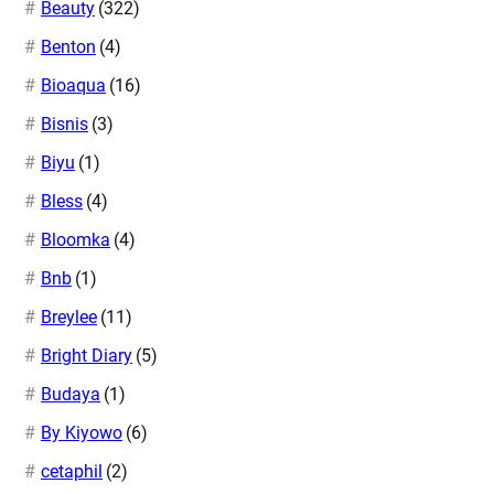
Beauty
(322)
Benton
(4)
Bioaqua
(16)
Bisnis
(3)
Biyu
(1)
Bless
(4)
Bloomka
(4)
Bnb
(1)
Breylee
(11)
Bright Diary
(5)
Budaya
(1)
By Kiyowo
(6)
cetaphil
(2)