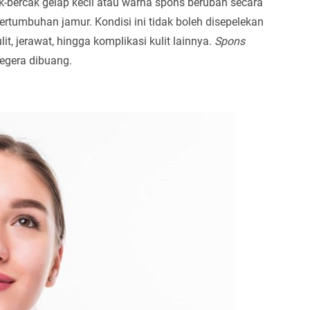
k-bercak gelap kecil atau warna spons berubah secara
pertumbuhan jamur. Kondisi ini tidak boleh disepelekan
it, jerawat, hingga komplikasi kulit lainnya.
Spons
egera dibuang.