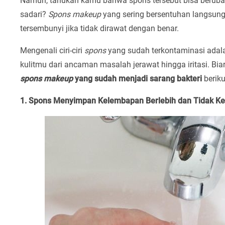
Namun, tahukah kamu bahwa spons tersebut bisa beruba
sadari?
Spons makeup
yang sering bersentuhan langsung
tersembunyi jika tidak dirawat dengan benar.
Mengenali ciri-ciri
spons
yang sudah terkontaminasi adala
kulitmu dari ancaman masalah jerawat hingga iritasi. Bia
spons makeup
yang sudah menjadi sarang bakteri
beriku
1. Spons Menyimpan Kelembapan Berlebih dan Tidak K