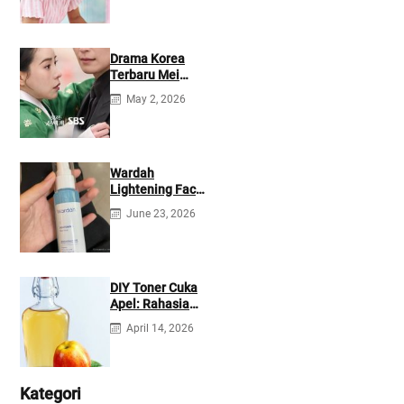
Drama Korea
Terbaru Mei
2026: Mana yang
May 2, 2026
Tayang di
Netflix?
Wardah
Lightening Face
Mist: Cek
June 23, 2026
Ingredients &
Manfaatnya
DIY Toner Cuka
Apel: Rahasia
Jerawat Kempes
April 14, 2026
dalam 2 Hari!
Kategori