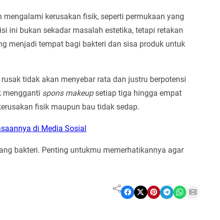
 mengalami kerusakan fisik, seperti permukaan yang
si ini bukan sekadar masalah estetika, tetapi retakan
ng menjadi tempat bagi bakteri dan sisa produk untuk
 rusak tidak akan menyebar rata dan justru berpotensi
uk mengganti
spons makeup
setiap tiga hingga empat
 kerusakan fisik maupun bau tidak sedap.
asaannya di Media Sosial
ang bakteri. Penting untukmu memerhatikannya agar
Share on Facebook
Share on X
Share on Pinterest
Share on Telegram
Share on WhatsApp
Share on Email