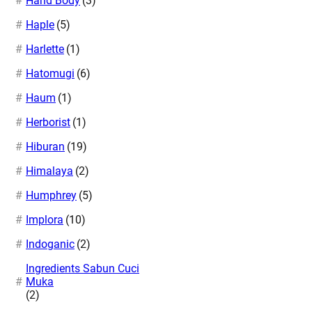
Hand Body
(3)
Haple
(5)
Harlette
(1)
Hatomugi
(6)
Haum
(1)
Herborist
(1)
Hiburan
(19)
Himalaya
(2)
Humphrey
(5)
Implora
(10)
Indoganic
(2)
Ingredients Sabun Cuci
p Rahasia Makeup No Na di Music
Kulit Pisang untuk Wajah: Mito
eo Honk! yang Memukau
Fakta Ampuh untuk Skincare?
Muka
(2)
ugust 7, 2026
August 7, 2026