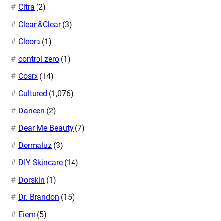
Citra
(2)
Clean&Clear
(3)
Cleora
(1)
control zero
(1)
Cosrx
(14)
Cultured
(1,076)
Daneen
(2)
Dear Me Beauty
(7)
Dermaluz
(3)
DIY Skincare
(14)
Dorskin
(1)
Dr. Brandon
(15)
Eiem
(5)