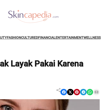
AUTY
FASHION
CULTURED
FINANCIAL
ENTERTAINMENT
WELLNESS
ak Layak Pakai Karena
Share on Facebook
Share on X
Share on Pinterest
Share on Telegram
Share on WhatsApp
Share on Email