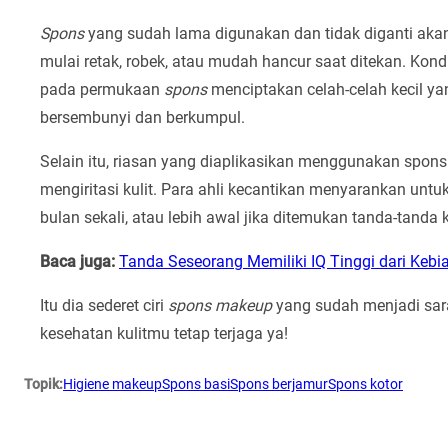
Spons
yang sudah lama digunakan dan tidak diganti akan
mulai retak, robek, atau mudah hancur saat ditekan. Kondi
pada permukaan
spons
menciptakan celah-celah kecil ya
bersembunyi dan berkumpul.
Selain itu, riasan yang diaplikasikan menggunakan spons
mengiritasi kulit. Para ahli kecantikan menyarankan unt
bulan sekali, atau lebih awal jika ditemukan tanda-tanda
Baca juga:
Tanda Seseorang Memiliki IQ Tinggi dari Kebi
Itu dia sederet ciri
spons makeup
yang sudah menjadi sar
kesehatan kulitmu tetap terjaga ya!
Topik:
Higiene makeup
Spons basi
Spons berjamur
Spons kotor