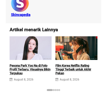
Skincapedia
Artikel menarik Lainnya
Rek
Pesona Park Yoo Na di Foto
Film Korea Netflix Rating
Netf
Profil Terbaru, Visualnya Bikin
Tinggi Terbaik untuk Akhir
Terpukau
Pekan
A
August 8, 2026
August 8, 2026