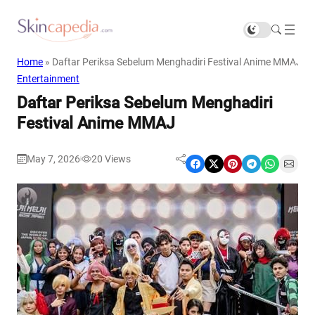
Home
»
Daftar Periksa Sebelum Menghadiri Festival Anime MMAJ
Entertainment
Daftar Periksa Sebelum Menghadiri
Festival Anime MMAJ
May 7, 2026
20
Views
|
Share on Facebook
Share on X
Share on Pinterest
Share on Telegram
Share on WhatsApp
Share on Email