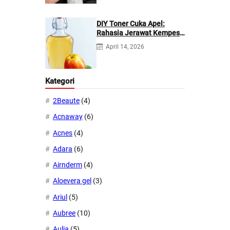
DIY Toner Cuka Apel:
Rahasia Jerawat Kempes
dalam 2 Hari!
April 14, 2026
Kategori
2Beaute
(4)
Acnaway
(6)
Acnes
(4)
Adara
(6)
Airnderm
(4)
Aloevera gel
(3)
Ariul
(5)
Aubree
(10)
Aulia
(5)