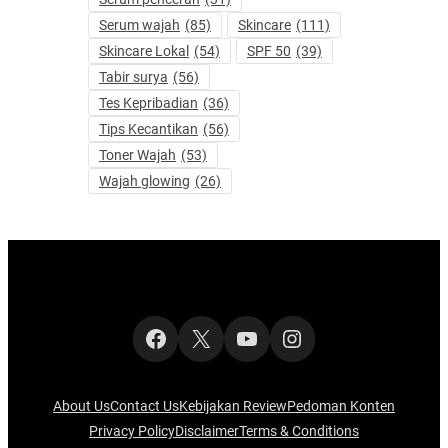
Serum wajah
(85)
Skincare
(111)
Skincare Lokal
(54)
SPF 50
(39)
Tabir surya
(56)
Tes Kepribadian
(36)
Tips Kecantikan
(56)
Toner Wajah
(53)
Wajah glowing
(26)
Facebook
X
YouTube
Instagram
About Us
Contact Us
Kebijakan Review
Pedoman Konten
Privacy Policy
Disclaimer
Terms & Conditions