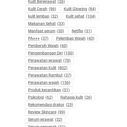
Kulit Berjerawat
(26)
Kulit Cerah
(96)
Kulit Glowing
(84)
kulit lembap
(32)
Kulit sehat
(104)
Makanan Sehat
(33)
Manfaat serum
(30)
Netflix
(31)
PA+++
(37)
Pelembap Wajah
(43)
Pembersih Wajah
(60)
Pengembangan Diri
(100)
Perawatan jerawat
(70)
Perawatan Kulit
(802)
Perawatan Rambut
(37)
Perawatan wajah
(156)
Produk kecantikan
(31)
Psikologi
(62)
Rahasia kulit
(26)
Rekomendasi drakor
(25)
Review Skincare
(99)
Serum jerawat
(32)
Serum pencerah
(31)