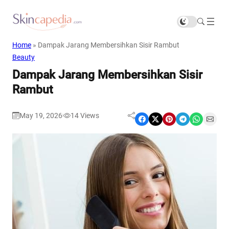
Home
»
Dampak Jarang Membersihkan Sisir Rambut
Beauty
Dampak Jarang Membersihkan Sisir
Rambut
May 19, 2026
14
Views
|
Share on Facebook
Share on X
Share on Pinterest
Share on Telegram
Share on WhatsApp
Share on Email