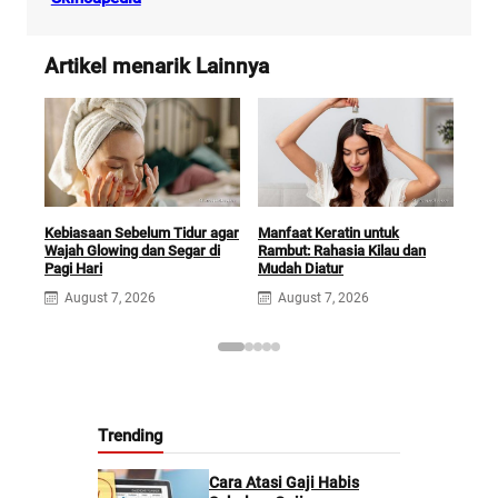
Artikel menarik Lainnya
Kebiasaan Sebelum Tidur agar
Manfaat Keratin untuk
Man
Wajah Glowing dan Segar di
Rambut: Rahasia Kilau dan
Kuli
Pagi Hari
Mudah Diatur
A
August 7, 2026
August 7, 2026
Trending
Cara Atasi Gaji Habis