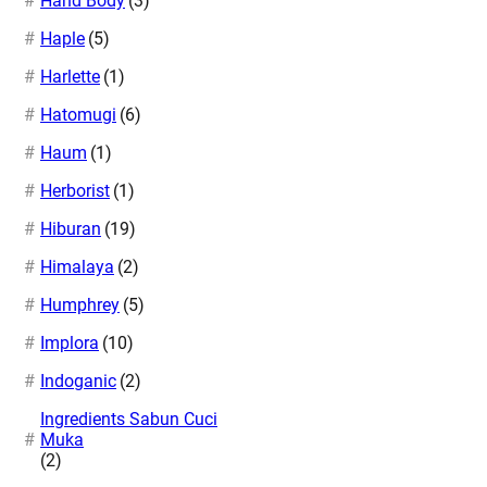
Hand Body
(3)
Haple
(5)
Harlette
(1)
Hatomugi
(6)
Haum
(1)
Herborist
(1)
Hiburan
(19)
Himalaya
(2)
Humphrey
(5)
Implora
(10)
Indoganic
(2)
Ingredients Sabun Cuci
Muka
(2)