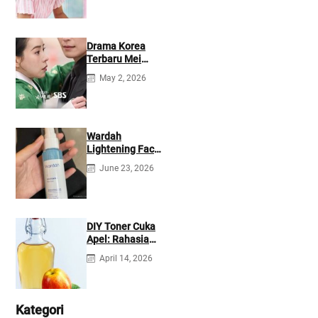
Drama Korea
Terbaru Mei
2026: Mana yang
May 2, 2026
Tayang di
Netflix?
Wardah
Lightening Face
Mist: Cek
June 23, 2026
Ingredients &
Manfaatnya
DIY Toner Cuka
Apel: Rahasia
Jerawat Kempes
April 14, 2026
dalam 2 Hari!
Kategori