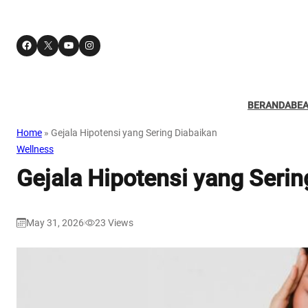
Facebook
X
YouTube
Instagram
BERANDA
BE
Home
»
Gejala Hipotensi yang Sering Diabaikan
Wellness
Gejala Hipotensi yang Serin
May 31, 2026
23
Views
|