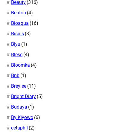
Beauty
(316)
Benton
(4)
Bioaqua
(16)
Bisnis
(3)
Biyu
(1)
Bless
(4)
Bloomka
(4)
Bnb
(1)
Breylee
(11)
Bright Diary
(5)
Budaya
(1)
By Kiyowo
(6)
cetaphil
(2)