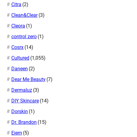
Citra
(2)
Clean&Clear
(3)
Cleora
(1)
control zero
(1)
Cosrx
(14)
Cultured
(1,055)
Daneen
(2)
Dear Me Beauty
(7)
Dermaluz
(3)
DIY Skincare
(14)
Dorskin
(1)
Dr. Brandon
(15)
Eiem
(5)