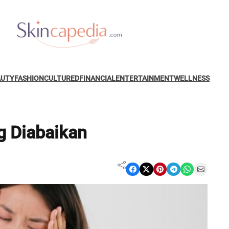
AUTY
FASHION
CULTURED
FINANCIAL
ENTERTAINMENT
WELLNESS
g Diabaikan
Share on Facebook
Share on X
Share on Pinterest
Share on Telegram
Share on WhatsApp
Share on Email