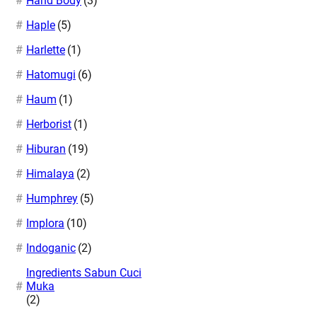
Hand Body
(3)
Haple
(5)
Harlette
(1)
Hatomugi
(6)
Haum
(1)
Herborist
(1)
Hiburan
(19)
Himalaya
(2)
Humphrey
(5)
Implora
(10)
Indoganic
(2)
Ingredients Sabun Cuci
Muka
(2)