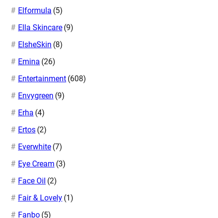
Elformula
(5)
Ella Skincare
(9)
ElsheSkin
(8)
na Fide Killer: 3 Sisi Menarik
Daftar Pemain A Man’s Man Re
or Terbaru Gong Hyo Jin
Diumumkan, Bertabur Bintang 
Emina
(26)
ugust 6, 2026
August 6, 2026
Entertainment
(608)
Envygreen
(9)
Erha
(4)
Ertos
(2)
Everwhite
(7)
Eye Cream
(3)
Face Oil
(2)
Fair & Lovely
(1)
Fanbo
(5)