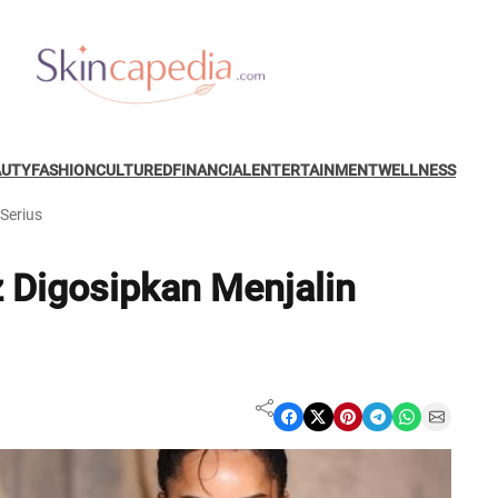
AUTY
FASHION
CULTURED
FINANCIAL
ENTERTAINMENT
WELLNESS
Serius
z Digosipkan Menjalin
Share on Facebook
Share on X
Share on Pinterest
Share on Telegram
Share on WhatsApp
Share on Email