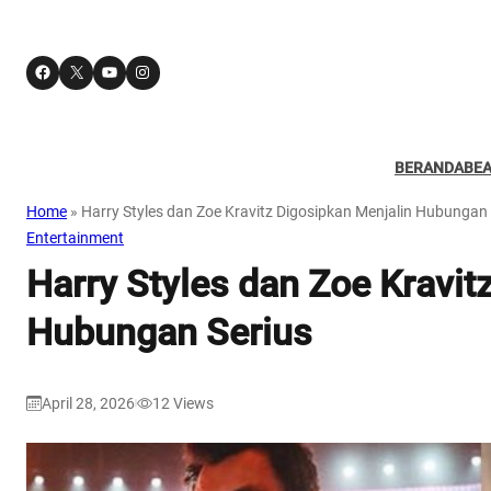
Facebook
X
YouTube
Instagram
BERANDA
BE
Home
»
Harry Styles dan Zoe Kravitz Digosipkan Menjalin Hubungan 
Entertainment
Harry Styles dan Zoe Kravit
Hubungan Serius
April 28, 2026
12
Views
|