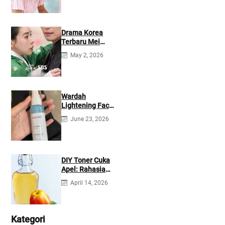
Drama Korea
Terbaru Mei
2026: Mana yang
May 2, 2026
Tayang di
Netflix?
Wardah
Lightening Face
Mist: Cek
June 23, 2026
Ingredients &
Manfaatnya
DIY Toner Cuka
Apel: Rahasia
Jerawat Kempes
April 14, 2026
dalam 2 Hari!
Kategori