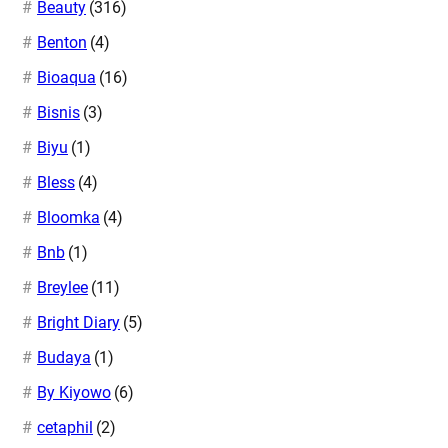
Beauty
(316)
Benton
(4)
Bioaqua
(16)
Bisnis
(3)
Biyu
(1)
Bless
(4)
Bloomka
(4)
Bnb
(1)
Breylee
(11)
Bright Diary
(5)
Budaya
(1)
By Kiyowo
(6)
cetaphil
(2)