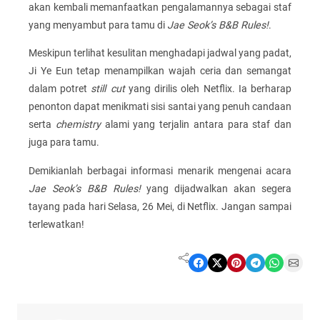
akan kembali memanfaatkan pengalamannya sebagai staf
yang menyambut para tamu di
Jae Seok’s B&B Rules!
.
Meskipun terlihat kesulitan menghadapi jadwal yang padat,
Ji Ye Eun tetap menampilkan wajah ceria dan semangat
dalam potret
still cut
yang dirilis oleh Netflix. Ia berharap
penonton dapat menikmati sisi santai yang penuh candaan
serta
chemistry
alami yang terjalin antara para staf dan
juga para tamu.
Demikianlah berbagai informasi menarik mengenai acara
Jae Seok’s B&B Rules!
yang dijadwalkan akan segera
tayang pada hari Selasa, 26 Mei, di Netflix. Jangan sampai
terlewatkan!
Share on Facebook
Share on X
Share on Pinterest
Share on Telegram
Share on WhatsApp
Share on Email