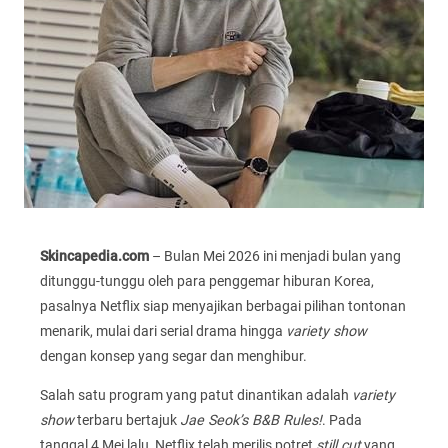
Skincapedia.com
– Bulan Mei 2026 ini menjadi bulan yang
ditunggu-tunggu oleh para penggemar hiburan Korea,
pasalnya Netflix siap menyajikan berbagai pilihan tontonan
menarik, mulai dari serial drama hingga
variety show
dengan konsep yang segar dan menghibur.
Salah satu program yang patut dinantikan adalah
variety
show
terbaru bertajuk
Jae Seok’s B&B Rules!
. Pada
tanggal 4 Mei lalu, Netflix telah merilis potret
still cut
yang