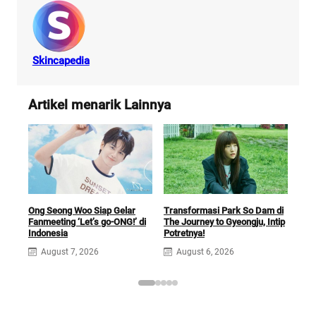
Skincapedia
Artikel menarik Lainnya
Ong Seong Woo Siap Gelar
Transformasi Park So Dam di
The
Fanmeeting ‘Let’s go-ONG!’ di
The Journey to Gyeongju, Intip
Sik
Indonesia
Potretnya!
Tang
August 7, 2026
August 6, 2026
A