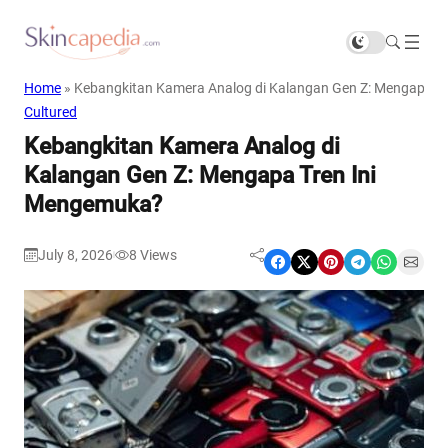
Home
»
Kebangkitan Kamera Analog di Kalangan Gen Z: Mengapa T
Cultured
Kebangkitan Kamera Analog di
Kalangan Gen Z: Mengapa Tren Ini
Mengemuka?
July 8, 2026
8
Views
|
Share on Facebook
Share on X
Share on Pinterest
Share on Telegram
Share on WhatsApp
Share on Email