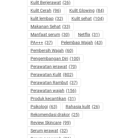
Kulit Berjerawat
(26)
Kulit Cerah
(96)
Kulit Glowing
(84)
kulit lembap
(32)
Kulit sehat
(104)
Makanan Sehat
(33)
Manfaat serum
(30)
Netflix
(31)
PA+++
(37)
Pelembap Wajah
(43)
Pembersih Wajah
(60)
Pengembangan Diri
(100)
Perawatan jerawat
(70)
Perawatan Kulit
(802)
Perawatan Rambut
(37)
Perawatan wajah
(156)
Produk kecantikan
(31)
Psikologi
(63)
Rahasia kulit
(26)
Rekomendasi drakor
(25)
Review Skincare
(99)
Serum jerawat
(32)