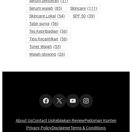
Serum pencerah
(31)
Serum wajah
(85)
Skincare
(111)
Skincare Lokal
(54)
SPF 50
(39)
Tabir surya
(56)
Tes Kepribadian
(36)
Tips Kecantikan
(56)
Toner Wajah
(53)
Wajah glowing
(26)
Facebook
X
YouTube
Instagram
About Us
Contact Us
Kebijakan Review
Pedoman Konten
Privacy Policy
Disclaimer
Terms & Conditions