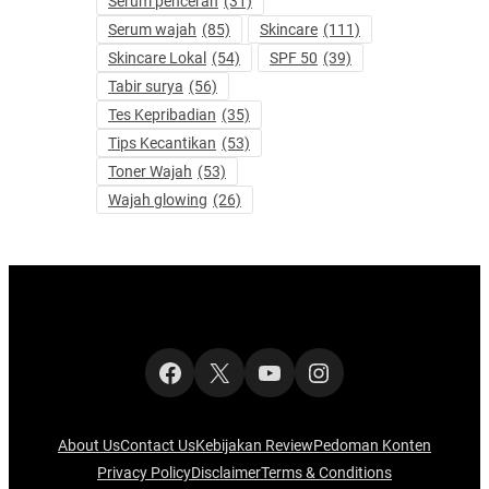
Serum pencerah
(31)
Serum wajah
(85)
Skincare
(111)
Skincare Lokal
(54)
SPF 50
(39)
Tabir surya
(56)
Tes Kepribadian
(35)
Tips Kecantikan
(53)
Toner Wajah
(53)
Wajah glowing
(26)
Facebook
X
YouTube
Instagram
About Us
Contact Us
Kebijakan Review
Pedoman Konten
Privacy Policy
Disclaimer
Terms & Conditions