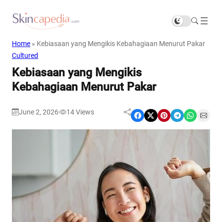
Home
»
Kebiasaan yang Mengikis Kebahagiaan Menurut Pakar
Cultured
Kebiasaan yang Mengikis
Kebahagiaan Menurut Pakar
June 2, 2026
14
Views
|
Share on Facebook
Share on X
Share on Pinterest
Share on Telegram
Share on WhatsApp
Share on Email