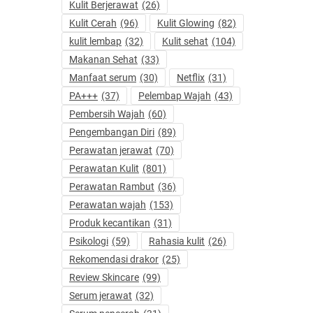
Kulit Berjerawat
(26)
Kulit Cerah
(96)
Kulit Glowing
(82)
kulit lembap
(32)
Kulit sehat
(104)
Makanan Sehat
(33)
Manfaat serum
(30)
Netflix
(31)
PA+++
(37)
Pelembap Wajah
(43)
Pembersih Wajah
(60)
Pengembangan Diri
(89)
Perawatan jerawat
(70)
Perawatan Kulit
(801)
Perawatan Rambut
(36)
Perawatan wajah
(153)
Produk kecantikan
(31)
Psikologi
(59)
Rahasia kulit
(26)
Rekomendasi drakor
(25)
Review Skincare
(99)
Serum jerawat
(32)