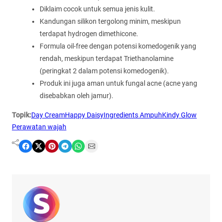
Diklaim cocok untuk semua jenis kulit.
Kandungan silikon tergolong minim, meskipun
terdapat hydrogen dimethicone.
Formula oil-free dengan potensi komedogenik yang
rendah, meskipun terdapat Triethanolamine
(peringkat 2 dalam potensi komedogenik).
Produk ini juga aman untuk fungal acne (acne yang
disebabkan oleh jamur).
Topik:
Day Cream
Happy Daisy
Ingredients Ampuh
Kindy Glow
Perawatan wajah
Share on Facebook
Share on X
Share on Pinterest
Share on Telegram
Share on WhatsApp
Share on Email