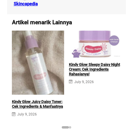
Skincapedia
Artikel menarik Lainnya
Kindy Glow Sleepy Daisy Night
Cream: Cek Ingredients
Rahasianya!
July 9, 2026
Kin
Kindy Glow Juicy Daisy Toner:
Ing
Cek Ingredients & Manfaatnya
J
July 9, 2026