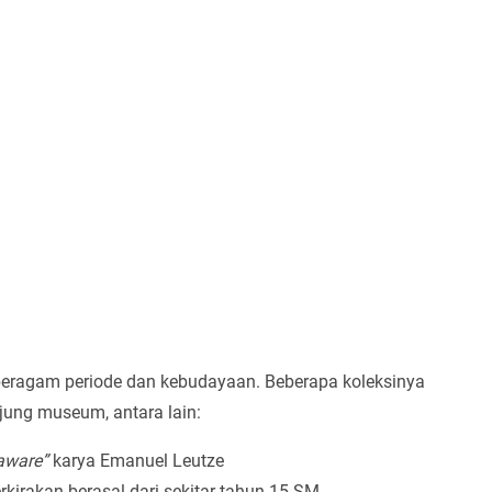
 beragam periode dan kebudayaan. Beberapa koleksinya
jung museum, antara lain:
laware”
karya Emanuel Leutze
rkirakan berasal dari sekitar tahun 15 SM.