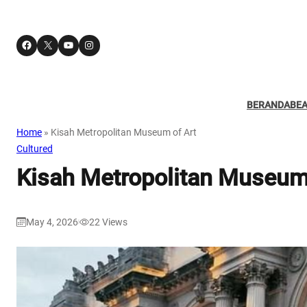
Facebook
X
YouTube
Instagram
BERANDA
BE
Home
»
Kisah Metropolitan Museum of Art
Cultured
Kisah Metropolitan Museum
May 4, 2026
22
Views
|