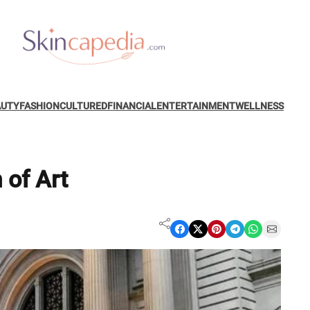
AUTY
FASHION
CULTURED
FINANCIAL
ENTERTAINMENT
WELLNESS
 of Art
Share on Facebook
Share on X
Share on Pinterest
Share on Telegram
Share on WhatsApp
Share on Email