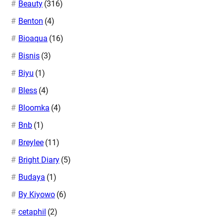
Beauty
(316)
Benton
(4)
Bioaqua
(16)
Bisnis
(3)
Biyu
(1)
Bless
(4)
Bloomka
(4)
Bnb
(1)
Breylee
(11)
Bright Diary
(5)
Budaya
(1)
By Kiyowo
(6)
cetaphil
(2)