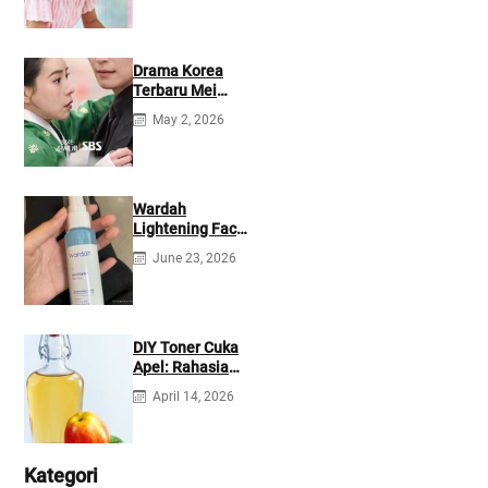
Drama Korea
Terbaru Mei
2026: Mana yang
May 2, 2026
Tayang di
Netflix?
Wardah
Lightening Face
Mist: Cek
June 23, 2026
Ingredients &
Manfaatnya
DIY Toner Cuka
Apel: Rahasia
Jerawat Kempes
April 14, 2026
dalam 2 Hari!
Kategori