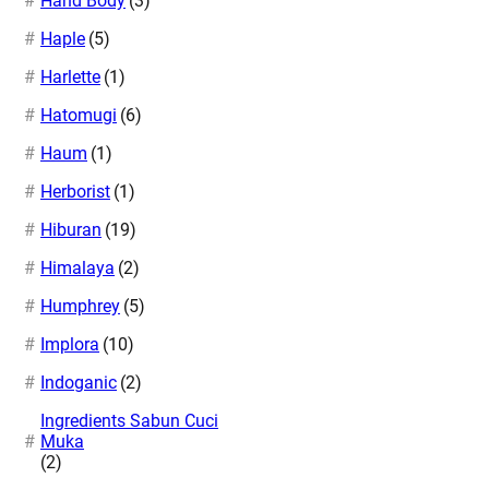
Hand Body
(3)
Haple
(5)
Harlette
(1)
Hatomugi
(6)
Haum
(1)
Herborist
(1)
Hiburan
(19)
Himalaya
(2)
Humphrey
(5)
Implora
(10)
Indoganic
(2)
Ingredients Sabun Cuci
Muka
(2)