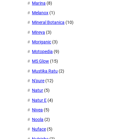
Marina
(8)
Melanox
(1)
Mineral Botanica
(10)
Mireya
(3)
Moriganic
(3)
Motopedia
(9)
MS Glow
(15)
Mustika Ratu
(2)
N'pure
(12)
Natur
(5)
Natur E
(4)
Nivea
(5)
Noola
(2)
Nuface
(5)
Nutrishe
(2)