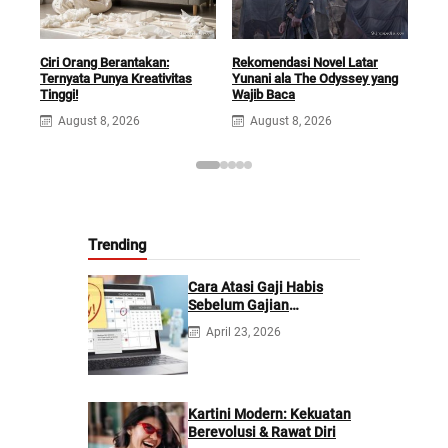
Ciri Orang Berantakan:
Rekomendasi Novel Latar
Keb
Ternyata Punya Kreativitas
Yunani ala The Odyssey yang
Men
Tinggi!
Wajib Baca
Ber
August 8, 2026
August 8, 2026
A
Trending
Cara Atasi Gaji Habis
Sebelum Gajian
Berikutnya
April 23, 2026
Kartini Modern: Kekuatan
Berevolusi & Rawat Diri