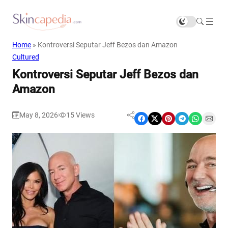
Home
»
Kontroversi Seputar Jeff Bezos dan Amazon
Cultured
Kontroversi Seputar Jeff Bezos dan
Amazon
May 8, 2026
15
Views
|
Share on Facebook
Share on X
Share on Pinterest
Share on Telegram
Share on WhatsApp
Share on Email