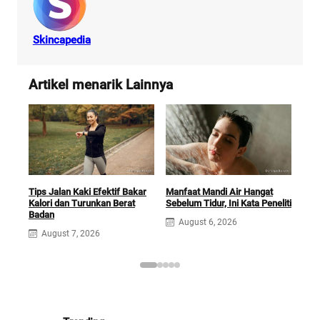
Skincapedia
Artikel menarik Lainnya
Tips Jalan Kaki Efektif Bakar
Manfaat Mandi Air Hangat
Olah
Kalori dan Turunkan Berat
Sebelum Tidur, Ini Kata Peneliti
Sim
Badan
Tub
August 6, 2026
August 7, 2026
A