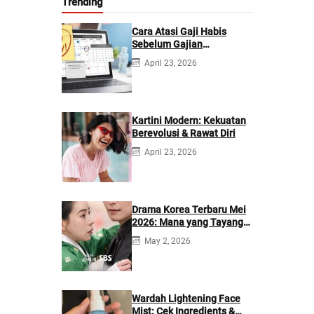
Trending
Cara Atasi Gaji Habis
Sebelum Gajian
Berikutnya
April 23, 2026
Kartini Modern: Kekuatan
Berevolusi & Rawat Diri
April 23, 2026
Drama Korea Terbaru Mei
2026: Mana yang Tayang
di Netflix?
May 2, 2026
Wardah Lightening Face
Mist: Cek Ingredients &