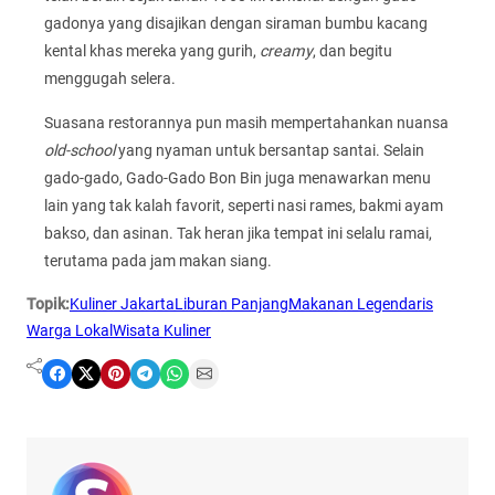
gadonya yang disajikan dengan siraman bumbu kacang
kental khas mereka yang gurih,
creamy
, dan begitu
menggugah selera.
Suasana restorannya pun masih mempertahankan nuansa
old-school
yang nyaman untuk bersantap santai. Selain
gado-gado, Gado-Gado Bon Bin juga menawarkan menu
lain yang tak kalah favorit, seperti nasi rames, bakmi ayam
bakso, dan asinan. Tak heran jika tempat ini selalu ramai,
terutama pada jam makan siang.
Topik:
Kuliner Jakarta
Liburan Panjang
Makanan Legendaris
Warga Lokal
Wisata Kuliner
Share on Facebook
Share on X
Share on Pinterest
Share on Telegram
Share on WhatsApp
Share on Email