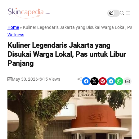
Home
»
Kuliner Legendaris Jakarta yang Disukai Warga Lokal, Pas u
Wellness
Kuliner Legendaris Jakarta yang
Disukai Warga Lokal, Pas untuk Libur
Panjang
May 30, 2026
15
Views
|
Share on Facebook
Share on X
Share on Pinterest
Share on Telegram
Share on WhatsApp
Share on Email