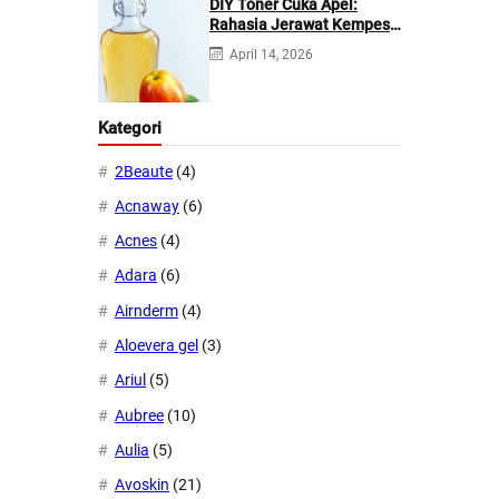
DIY Toner Cuka Apel:
Rahasia Jerawat Kempes
dalam 2 Hari!
April 14, 2026
Kategori
2Beaute
(4)
Acnaway
(6)
Acnes
(4)
Adara
(6)
Airnderm
(4)
Aloevera gel
(3)
Ariul
(5)
Aubree
(10)
Aulia
(5)
Avoskin
(21)