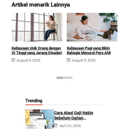
Artikel menarik Lainnya
Kebiasaan Unik Orang dengan
Kebiasaan Pagi yang Bikin
Oran
IQ Tinggi yang Jarang Disadari
Bahagia Menurut Para Ahli
Obr
August 9, 2026
August 9, 2026
A
Trending
Cara Atasi Gaji Habis
Sebelum Gajian
Berikutnya
April 23, 2026