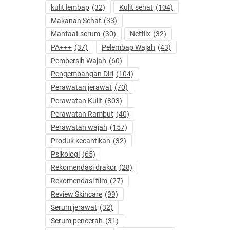
kulit lembap
(32)
Kulit sehat
(104)
Makanan Sehat
(33)
Manfaat serum
(30)
Netflix
(32)
PA+++
(37)
Pelembap Wajah
(43)
Pembersih Wajah
(60)
Pengembangan Diri
(104)
Perawatan jerawat
(70)
Perawatan Kulit
(803)
Perawatan Rambut
(40)
Perawatan wajah
(157)
Produk kecantikan
(32)
Psikologi
(65)
Rekomendasi drakor
(28)
Rekomendasi film
(27)
Review Skincare
(99)
Serum jerawat
(32)
Serum pencerah
(31)