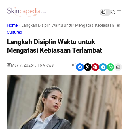
Home
»
Langkah Disiplin Waktu untuk Mengatasi Kebiasaan Terlam
Cultured
Langkah Disiplin Waktu untuk
Mengatasi Kebiasaan Terlambat
May 7, 2026
16
Views
|
Share on Facebook
Share on X
Share on Pinterest
Share on Telegram
Share on WhatsApp
Share on Email