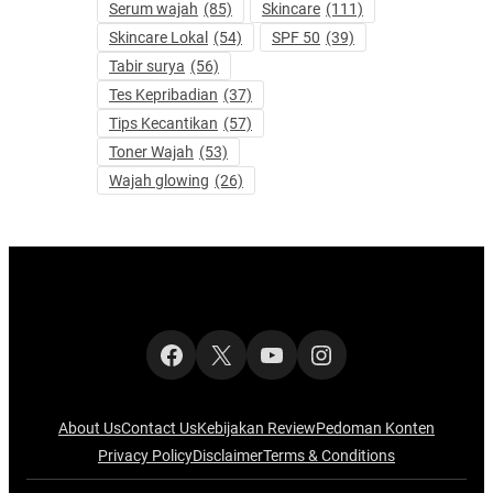
Serum wajah
(85)
Skincare
(111)
Skincare Lokal
(54)
SPF 50
(39)
Tabir surya
(56)
Tes Kepribadian
(37)
Tips Kecantikan
(57)
Toner Wajah
(53)
Wajah glowing
(26)
Facebook
X
YouTube
Instagram
About Us
Contact Us
Kebijakan Review
Pedoman Konten
Privacy Policy
Disclaimer
Terms & Conditions