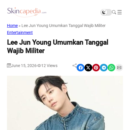
Home
»
Lee Jun Young Umumkan Tanggal Wajib Militer
Entertainment
Lee Jun Young Umumkan Tanggal
Wajib Militer
June 15, 2026
12
Views
|
Share on Facebook
Share on X
Share on Pinterest
Share on Telegram
Share on WhatsApp
Share on Email