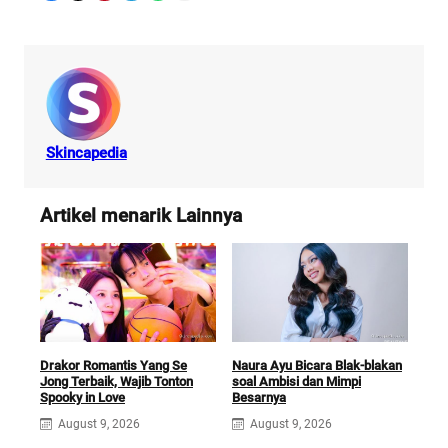
Skincapedia
Artikel menarik Lainnya
Drakor Romantis Yang Se
Naura Ayu Bicara Blak-blakan
Drak
Jong Terbaik, Wajib Tonton
soal Ambisi dan Mimpi
yan
Spooky in Love
Besarnya
Ka
August 9, 2026
August 9, 2026
A