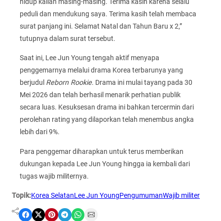
hidup kalian masing-masing. Terima kasih karena selalu
peduli dan mendukung saya. Terima kasih telah membaca
surat panjang ini. Selamat Natal dan Tahun Baru x 2,”
tutupnya dalam surat tersebut.
Saat ini, Lee Jun Young tengah aktif menyapa
penggemarnya melalui drama Korea terbarunya yang
berjudul
Reborn Rookie
. Drama ini mulai tayang pada 30
Mei 2026 dan telah berhasil menarik perhatian publik
secara luas. Kesuksesan drama ini bahkan tercermin dari
perolehan rating yang dilaporkan telah menembus angka
lebih dari 9%.
Para penggemar diharapkan untuk terus memberikan
dukungan kepada Lee Jun Young hingga ia kembali dari
tugas wajib militernya.
Topik:
Korea Selatan
Lee Jun Young
Pengumuman
Wajib militer
Share on Facebook
Share on X
Share on Pinterest
Share on Telegram
Share on WhatsApp
Share on Email