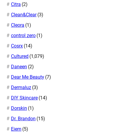
Citra
(2)
Clean&Clear
(3)
Cleora
(1)
control zero
(1)
Cosrx
(14)
Cultured
(1,079)
Daneen
(2)
Dear Me Beauty
(7)
Dermaluz
(3)
DIY Skincare
(14)
Dorskin
(1)
Dr. Brandon
(15)
Eiem
(5)