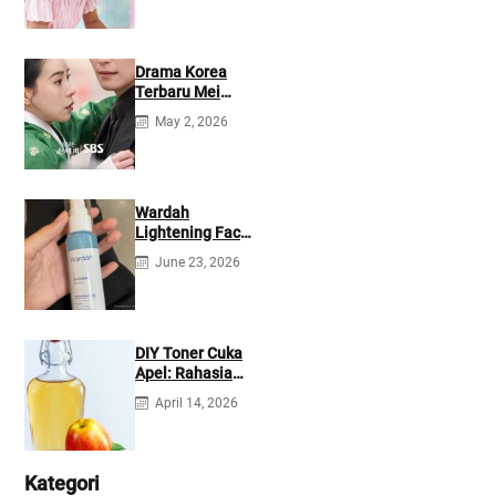
Drama Korea
Terbaru Mei
2026: Mana yang
May 2, 2026
Tayang di
Netflix?
Wardah
Lightening Face
Mist: Cek
June 23, 2026
Ingredients &
Manfaatnya
DIY Toner Cuka
Apel: Rahasia
Jerawat Kempes
April 14, 2026
dalam 2 Hari!
Kategori