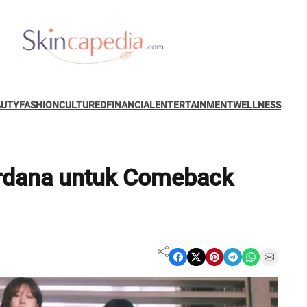
AUTY
FASHION
CULTURED
FINANCIAL
ENTERTAINMENT
WELLNESS
rdana untuk Comeback
Share on Facebook
Share on X
Share on Pinterest
Share on Telegram
Share on WhatsApp
Share on Email