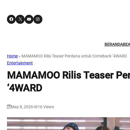
Facebook
X
YouTube
Instagram
BERANDA
BE
Home
»
MAMAMOO Rilis Teaser Perdana untuk Comeback ‘4WARD
Entertainment
MAMAMOO Rilis Teaser Pe
‘4WARD
May 8, 2026
16
Views
|