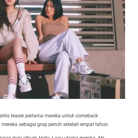
ilis teaser pertama mereka untuk comeback
mereka sebagai grup penuh setelah empat tahun.
ngan mini album
Hello
. Lagu utama mereka,
Mr.