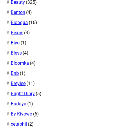
Beauty
(325)
Benton
(4)
Bioaqua
(16)
Bisnis
(3)
Biyu
(1)
Bless
(4)
Bloomka
(4)
Bnb
(1)
Breylee
(11)
Bright Diary
(5)
Budaya
(1)
By Kiyowo
(6)
cetaphil
(2)