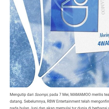
Mengutip dari
Soompi
, pada 7 Mei, MAMAMOO merilis te
datang. Sebelumnya, RBW Entertainment telah mengonfi
pada bulan Juni dan akan memulai tur dunia di berbagai 