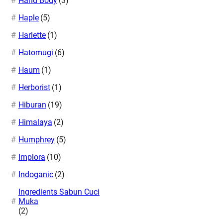
Hand Body
(3)
Haple
(5)
Harlette
(1)
Hatomugi
(6)
Haum
(1)
Herborist
(1)
Hiburan
(19)
Himalaya
(2)
Humphrey
(5)
Implora
(10)
Indoganic
(2)
Ingredients Sabun Cuci
Muka
(2)