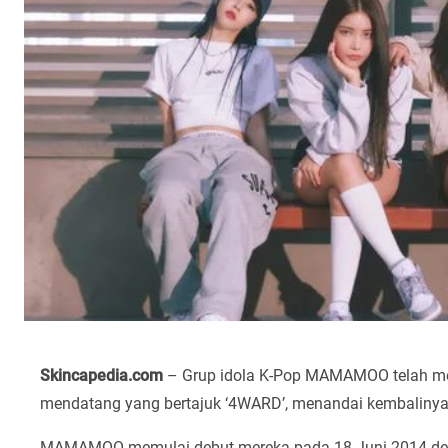
Skincapedia.com
– Grup idola K-Pop MAMAMOO telah mer
mendatang yang bertajuk ‘4WARD’, menandai kembalinya 
MAMAMOO memulai debut mereka pada 18 Juni 2014 de