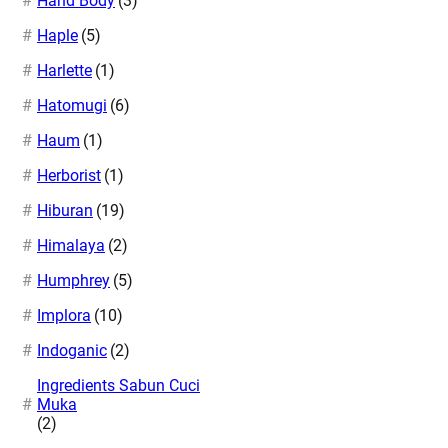
Hand Body
(3)
Haple
(5)
Harlette
(1)
Hatomugi
(6)
Haum
(1)
Herborist
(1)
Hiburan
(19)
Himalaya
(2)
Humphrey
(5)
Implora
(10)
Indoganic
(2)
Ingredients Sabun Cuci
Muka
(2)