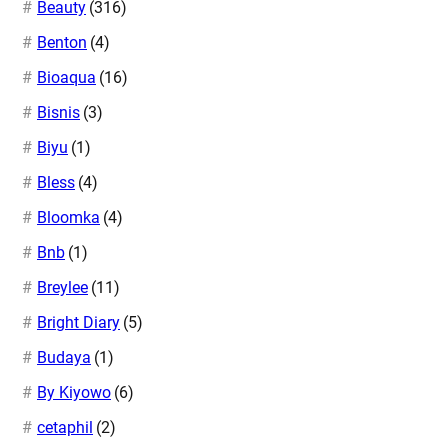
Beauty
(316)
Benton
(4)
Bioaqua
(16)
Bisnis
(3)
Biyu
(1)
Bless
(4)
Bloomka
(4)
Bnb
(1)
Breylee
(11)
Bright Diary
(5)
Budaya
(1)
By Kiyowo
(6)
cetaphil
(2)