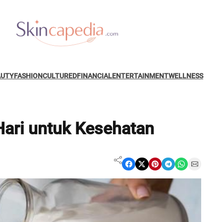
AUTY
FASHION
CULTURED
FINANCIAL
ENTERTAINMENT
WELLNESS
ari untuk Kesehatan
Share on Facebook
Share on X
Share on Pinterest
Share on Telegram
Share on WhatsApp
Share on Email