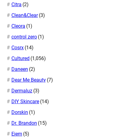
Citra
(2)
Clean&Clear
(3)
Cleora
(1)
control zero
(1)
Cosrx
(14)
Cultured
(1,056)
Daneen
(2)
Dear Me Beauty
(7)
Dermaluz
(3)
DIY Skincare
(14)
Dorskin
(1)
Dr. Brandon
(15)
Eiem
(5)