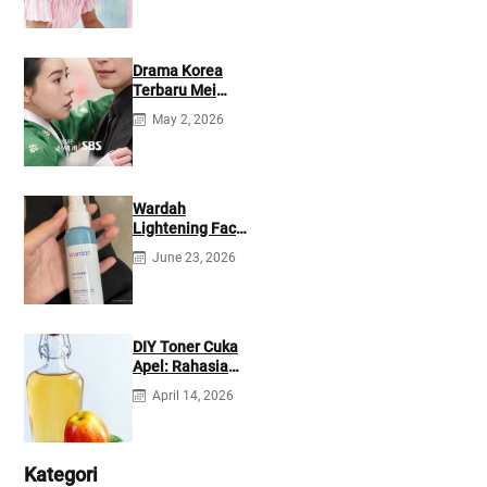
Drama Korea
Terbaru Mei
2026: Mana yang
May 2, 2026
Tayang di
Netflix?
Wardah
Lightening Face
Mist: Cek
June 23, 2026
Ingredients &
Manfaatnya
DIY Toner Cuka
Apel: Rahasia
Jerawat Kempes
April 14, 2026
dalam 2 Hari!
Kategori