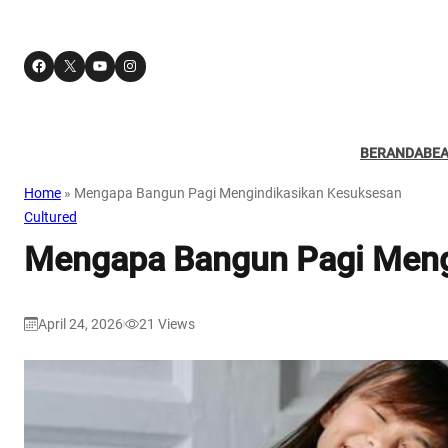
Facebook
X
YouTube
Instagram
BERANDA
BE
Home
»
Mengapa Bangun Pagi Mengindikasikan Kesuksesan
Cultured
Mengapa Bangun Pagi Meng
April 24, 2026
21
Views
|