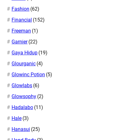
Fashion
(62)
Financial
(152)
Freeman
(1)
Garnier
(22)
Gaya Hidup
(19)
Glourganic
(4)
Glowinc Potion
(5)
Glowlabs
(6)
Glowsophy
(2)
Hadalabo
(11)
Hale
(3)
Hanasui
(25)