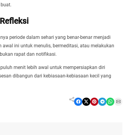
 buat.
Refleksi
unya periode dalam sehari yang benar-benar menjadi
awal ini untuk menulis, bermeditasi, atau melakukan
ibukan rapat dan notifikasi.
puluh menit lebih awal untuk mempersiapkan diri
sesan dibangun dari kebiasaan-kebiasaan kecil yang
Share on Facebook
Share on X
Share on Pinterest
Share on Telegram
Share on WhatsApp
Share on Email