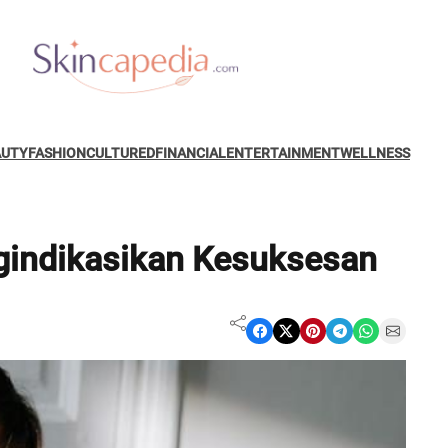
AUTY
FASHION
CULTURED
FINANCIAL
ENTERTAINMENT
WELLNESS
indikasikan Kesuksesan
Share on Facebook
Share on X
Share on Pinterest
Share on Telegram
Share on WhatsApp
Share on Email