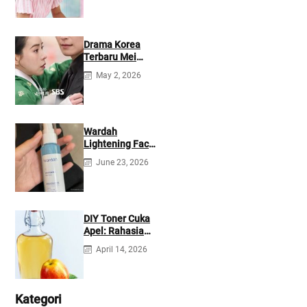
Drama Korea
Terbaru Mei
2026: Mana yang
May 2, 2026
Tayang di
Netflix?
Wardah
Lightening Face
Mist: Cek
June 23, 2026
Ingredients &
Manfaatnya
DIY Toner Cuka
Apel: Rahasia
Jerawat Kempes
April 14, 2026
dalam 2 Hari!
Kategori