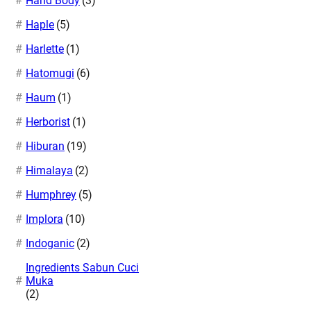
Hand Body
(3)
Haple
(5)
Harlette
(1)
Hatomugi
(6)
Haum
(1)
Herborist
(1)
Hiburan
(19)
Himalaya
(2)
Humphrey
(5)
Implora
(10)
Indoganic
(2)
Ingredients Sabun Cuci
Muka
(2)