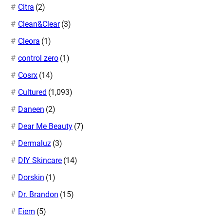
Citra
(2)
Clean&Clear
(3)
Cleora
(1)
control zero
(1)
Cosrx
(14)
Cultured
(1,093)
Daneen
(2)
Dear Me Beauty
(7)
Dermaluz
(3)
DIY Skincare
(14)
Dorskin
(1)
Dr. Brandon
(15)
Eiem
(5)