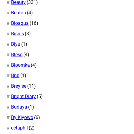
Beauty
(331)
Benton
(4)
Bioaqua
(16)
Bisnis
(3)
Biyu
(1)
Bless
(4)
Bloomka
(4)
Bnb
(1)
Breylee
(11)
Bright Diary
(5)
Budaya
(1)
By Kiyowo
(6)
cetaphil
(2)