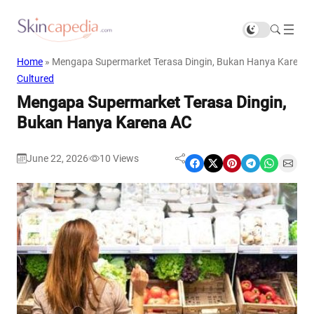
Home
»
Mengapa Supermarket Terasa Dingin, Bukan Hanya Karena
Cultured
Mengapa Supermarket Terasa Dingin,
Bukan Hanya Karena AC
June 22, 2026
10
Views
|
Share on Facebook
Share on X
Share on Pinterest
Share on Telegram
Share on WhatsApp
Share on Email