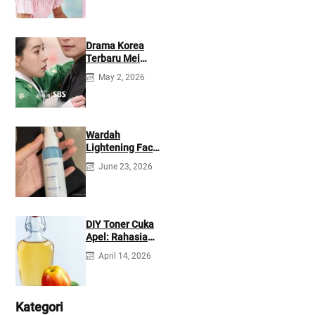
Drama Korea
Terbaru Mei
2026: Mana yang
May 2, 2026
Tayang di
Netflix?
Wardah
Lightening Face
Mist: Cek
June 23, 2026
Ingredients &
Manfaatnya
DIY Toner Cuka
Apel: Rahasia
Jerawat Kempes
April 14, 2026
dalam 2 Hari!
Kategori