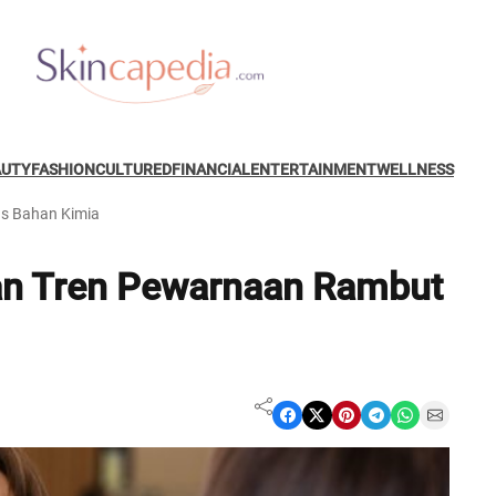
AUTY
FASHION
CULTURED
FINANCIAL
ENTERTAINMENT
WELLNESS
s Bahan Kimia
an Tren Pewarnaan Rambut
Share on Facebook
Share on X
Share on Pinterest
Share on Telegram
Share on WhatsApp
Share on Email