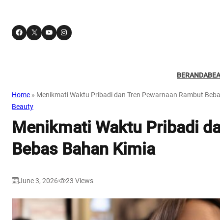
Facebook
X
YouTube
Instagram
BERANDA
BE
Home
»
Menikmati Waktu Pribadi dan Tren Pewarnaan Rambut Beba
Beauty
Menikmati Waktu Pribadi d
Bebas Bahan Kimia
June 3, 2026
23
Views
|