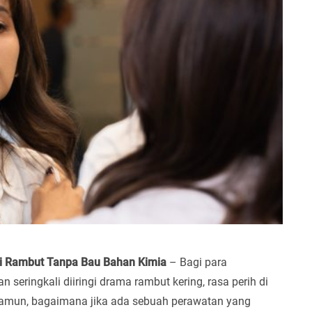
i Rambut Tanpa Bau Bahan Kimia
– Bagi para
eringkali diiringi drama rambut kering, rasa perih di
Namun, bagaimana jika ada sebuah perawatan yang