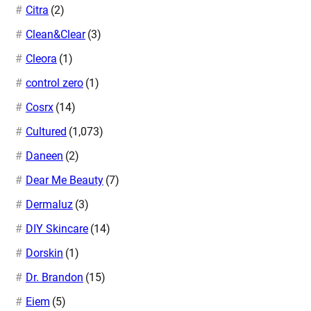
Citra
(2)
Clean&Clear
(3)
Cleora
(1)
control zero
(1)
Cosrx
(14)
Cultured
(1,073)
Daneen
(2)
Dear Me Beauty
(7)
Dermaluz
(3)
DIY Skincare
(14)
Dorskin
(1)
Dr. Brandon
(15)
Eiem
(5)