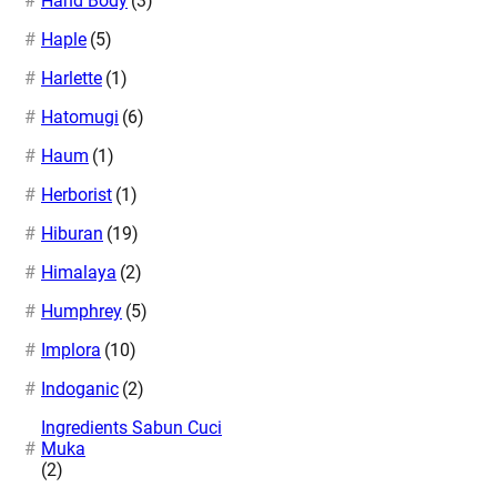
Hand Body
(3)
Haple
(5)
Harlette
(1)
Hatomugi
(6)
Haum
(1)
Herborist
(1)
Hiburan
(19)
Himalaya
(2)
Humphrey
(5)
Implora
(10)
Indoganic
(2)
Ingredients Sabun Cuci
Muka
(2)