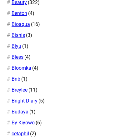
Beauty
(322)
Benton
(4)
Bioaqua
(16)
Bisnis
(3)
Biyu
(1)
Bless
(4)
Bloomka
(4)
Bnb
(1)
Breylee
(11)
Bright Diary
(5)
Budaya
(1)
By Kiyowo
(6)
cetaphil
(2)