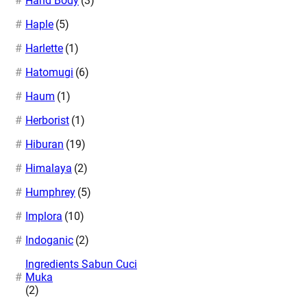
Hand Body
(3)
Haple
(5)
Harlette
(1)
Hatomugi
(6)
Haum
(1)
Herborist
(1)
Hiburan
(19)
Himalaya
(2)
Humphrey
(5)
Implora
(10)
Indoganic
(2)
Ingredients Sabun Cuci
Muka
(2)