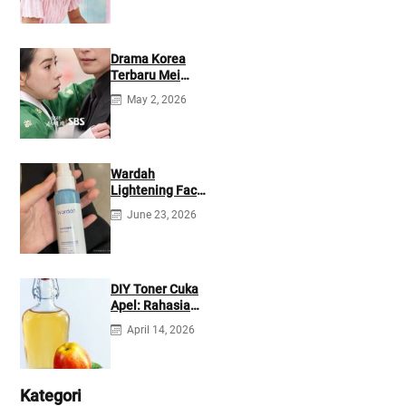
Drama Korea
Terbaru Mei
2026: Mana yang
May 2, 2026
Tayang di
Netflix?
Wardah
Lightening Face
Mist: Cek
June 23, 2026
Ingredients &
Manfaatnya
DIY Toner Cuka
Apel: Rahasia
Jerawat Kempes
April 14, 2026
dalam 2 Hari!
Kategori