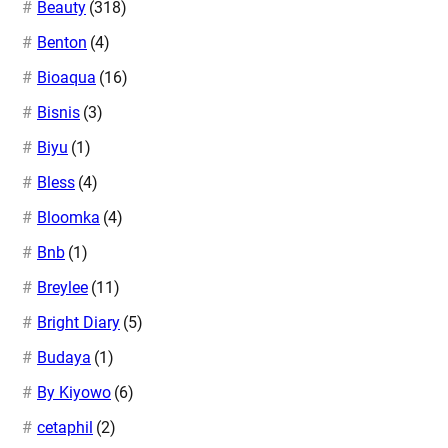
Beauty
(318)
Benton
(4)
Bioaqua
(16)
Bisnis
(3)
Biyu
(1)
Bless
(4)
Bloomka
(4)
Bnb
(1)
Breylee
(11)
Bright Diary
(5)
Budaya
(1)
By Kiyowo
(6)
cetaphil
(2)