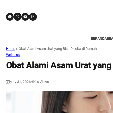
Facebook
X
YouTube
Instagram
BERANDA
BE
Home
»
Obat Alami Asam Urat yang Bisa Dicoba di Rumah
Wellness
Obat Alami Asam Urat yang
May 31, 2026
16
Views
|