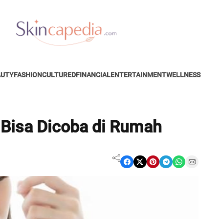
AUTY
FASHION
CULTURED
FINANCIAL
ENTERTAINMENT
WELLNESS
 Bisa Dicoba di Rumah
Share on Facebook
Share on X
Share on Pinterest
Share on Telegram
Share on WhatsApp
Share on Email