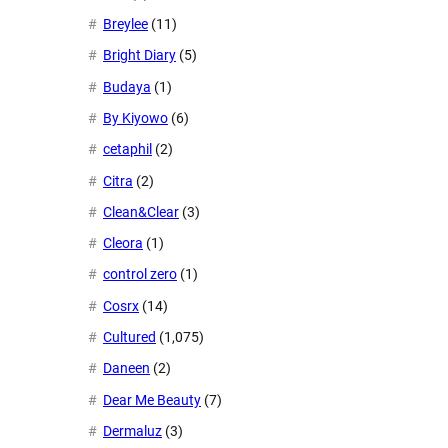
Breylee
(11)
Bright Diary
(5)
Budaya
(1)
By Kiyowo
(6)
cetaphil
(2)
Citra
(2)
Clean&Clear
(3)
Cleora
(1)
control zero
(1)
Cosrx
(14)
Cultured
(1,075)
Daneen
(2)
Dear Me Beauty
(7)
Dermaluz
(3)