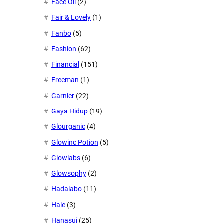
Face Oil
(2)
Fair & Lovely
(1)
Fanbo
(5)
Fashion
(62)
Financial
(151)
Freeman
(1)
Garnier
(22)
Gaya Hidup
(19)
Glourganic
(4)
Glowinc Potion
(5)
Glowlabs
(6)
Glowsophy
(2)
Hadalabo
(11)
Hale
(3)
Hanasui
(25)