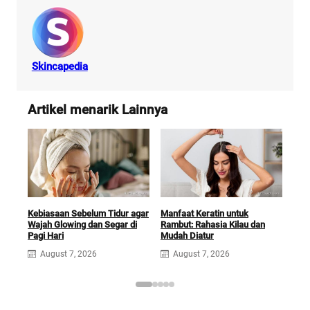
Skincapedia
Artikel menarik Lainnya
Kebiasaan Sebelum Tidur agar
Manfaat Keratin untuk
Man
Wajah Glowing dan Segar di
Rambut: Rahasia Kilau dan
Kuli
Pagi Hari
Mudah Diatur
A
August 7, 2026
August 7, 2026