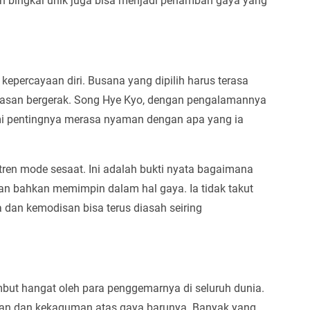
n bingkai unik juga bisa menjadi penambah gaya yang
epercayaan diri. Busana yang dipilih harus terasa
asan bergerak. Song Hye Kyo, dengan pengalamannya
i pentingnya merasa nyaman dengan apa yang ia
en mode sesaat. Ini adalah bukti nyata bagaimana
an bahkan memimpin dalam hal gaya. Ia tidak takut
an kemodisan bisa terus diasah seiring
mbut hangat oleh para penggemarnya di seluruh dunia.
jian dan kekaguman atas gaya barunya. Banyak yang