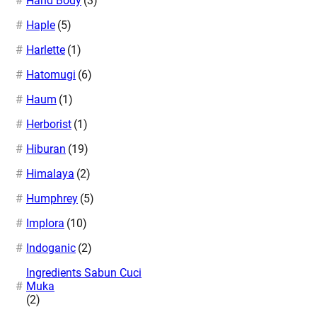
Hand Body
(3)
Haple
(5)
Harlette
(1)
Hatomugi
(6)
Haum
(1)
Herborist
(1)
Hiburan
(19)
Himalaya
(2)
Humphrey
(5)
Implora
(10)
Indoganic
(2)
Ingredients Sabun Cuci
Muka
(2)