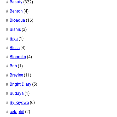
Beauty
(322)
Benton
(4)
Bioaqua
(16)
Bisnis
(3)
Biyu
(1)
Bless
(4)
Bloomka
(4)
Bnb
(1)
Breylee
(11)
Bright Diary
(5)
Budaya
(1)
By Kiyowo
(6)
cetaphil
(2)