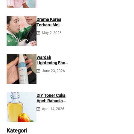
Drama Korea
Terbaru Mei
2026: Mana yang
May 2, 2026
Tayang di
Netflix?
Wardah
Lightening Face
Mist: Cek
June 23, 2026
Ingredients &
Manfaatnya
DIY Toner Cuka
Apel: Rahasia
Jerawat Kempes
April 14, 2026
dalam 2 Hari!
Kategori