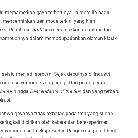
diri memamerkan gaya terbarunya. Ia memilih padu
, mencerminkan tren mode terkini yang kian
ka. Pemilihan
outfit
ini menunjukkan adaptabilitas
 kemampuannya dalam memadupadankan elemen klasik
elalu menjadi sorotan. Sejak debutnya di industri
 dengan selera mode yang tinggi. Dari peran-peran
House
, hingga
Descendants of the Sun
dan yang terbaru
irasi.
bahwa gayanya tidak terbatas pada tren yang sudah
eringkali dicirikan oleh keberanian bereksperimen,
enyamanan serta ekspresi diri. Penggemar pun dibuat