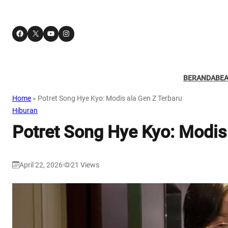
Facebook
X
YouTube
Instagram
BERANDA
BE
Home
»
Potret Song Hye Kyo: Modis ala Gen Z Terbaru
Hiburan
Potret Song Hye Kyo: Modis
April 22, 2026
21
Views
|