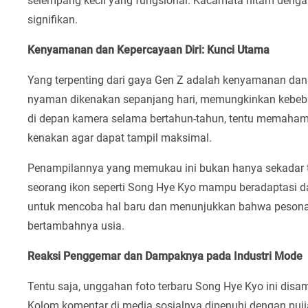
selempang kecil yang fungsional. Kacamata hitam denga
signifikan.
Kenyamanan dan Kepercayaan Diri: Kunci Utama
Yang terpenting dari gaya Gen Z adalah kenyamanan dan k
nyaman dikenakan sepanjang hari, memungkinkan kebeb
di depan kamera selama bertahun-tahun, tentu memaham
kenakan agar dapat tampil maksimal.
Penampilannya yang memukau ini bukan hanya sekadar tr
seorang ikon seperti Song Hye Kyo mampu beradaptasi d
untuk mencoba hal baru dan menunjukkan bahwa pesona d
bertambahnya usia.
Reaksi Penggemar dan Dampaknya pada Industri Mode
Tentu saja, unggahan foto terbaru Song Hye Kyo ini disa
Kolom komentar di media sosialnya dipenuhi dengan pu