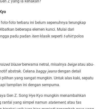
a Gen Z yang ia kenakan?
 Kyo
oto-foto terbaru ini belum sepenuhnya terungkap
libatkan beberapa elemen kunci. Mulai dari
hingga padu padan
item
klasik seperti
t-shirt
polos
rsized
blazer
berwarna netral, misalnya
beige
atau abu-
otif abstrak. Celana
baggy jeans
dengan detail
 pilihan yang sangat mungkin. Untuk alas kaki, sepatu
pi tampilan ini dengan sempurna.
 gaya Gen Z. Song Hye Kyo mungkin menambahkan
ng rantai yang simpel namun
statement
, atau tas