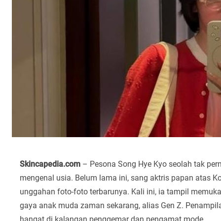
Skincapedia.com
– Pesona Song Hye Kyo seolah tak per
mengenal usia. Belum lama ini, sang aktris papan atas K
unggahan foto-foto terbarunya. Kali ini, ia tampil memu
gaya anak muda zaman sekarang, alias Gen Z. Penampila
hangat di kalangan penggemar dan pengamat mode.