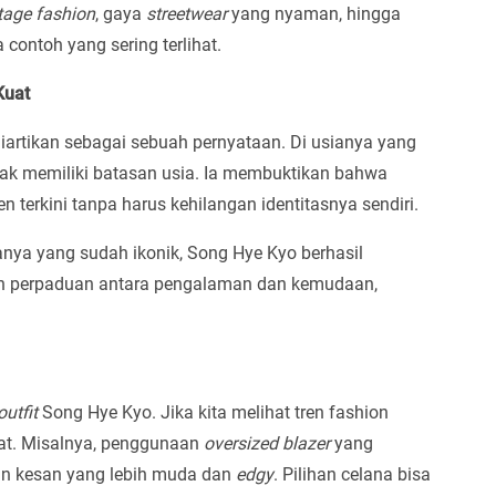
tage fashion
, gaya
streetwear
yang nyaman, hingga
ontoh yang sering terlihat.
Kuat
iartikan sebagai sebuah pernyataan. Di usianya yang
dak memiliki batasan usia. Ia membuktikan bahwa
n terkini tanpa harus kehilangan identitasnya sendiri.
ya yang sudah ikonik, Song Hye Kyo berhasil
lah perpaduan antara pengalaman dan kemudaan,
outfit
Song Hye Kyo. Jika kita melihat tren fashion
uat. Misalnya, penggunaan
oversized blazer
yang
n kesan yang lebih muda dan
edgy
. Pilihan celana bisa