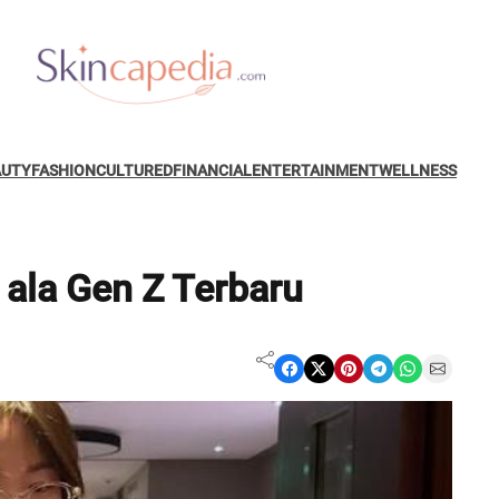
AUTY
FASHION
CULTURED
FINANCIAL
ENTERTAINMENT
WELLNESS
 ala Gen Z Terbaru
Share on Facebook
Share on X
Share on Pinterest
Share on Telegram
Share on WhatsApp
Share on Email