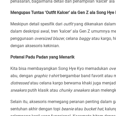
penasaran, bagaimana detail dari penampilan ‘kalcer’ al
Mengupas Tuntas ‘Outfit Kalcer’ ala Gen Z ala Song Hye
Meskipun detail spesifik dari
outfit
yang dikenakan dalam f
dalam deskripsi awal, tren ‘kalcer’ ala Gen Z umumnya me
penggunaan
oversized
blazer
, celana
baggy
atau kargo, 
dengan aksesoris kekinian.
Potensi Padu Padan yang Menarik
Kita bisa membayangkan Song Hye Kyo memadukan
ove
abu, dengan
graphic t-shirt
bergambar band favorit atau m
distressed
atau celana kargo berwarna khaki juga menjadi
sneakers
putih klasik atau
chunky sneakers
akan melengka
Selain itu, aksesoris memegang peranan penting dalam
sentuhan akhir dengan topi
beanie
atau
bucket hat
, kalu