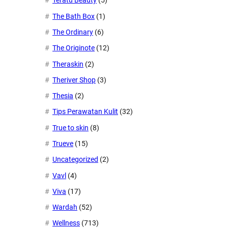
Teratu Beauty
(5)
The Bath Box
(1)
The Ordinary
(6)
The Originote
(12)
Theraskin
(2)
Theriver Shop
(3)
Thesia
(2)
Tips Perawatan Kulit
(32)
True to skin
(8)
Trueve
(15)
Uncategorized
(2)
Vavl
(4)
Viva
(17)
Wardah
(52)
Wellness
(713)