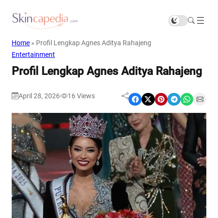
Home
»
Profil Lengkap Agnes Aditya Rahajeng
Entertainment
Profil Lengkap Agnes Aditya Rahajeng
April 28, 2026
16
Views
|
Share on Facebook
Share on X
Share on Pinterest
Share on Telegram
Share on WhatsApp
Share on Email