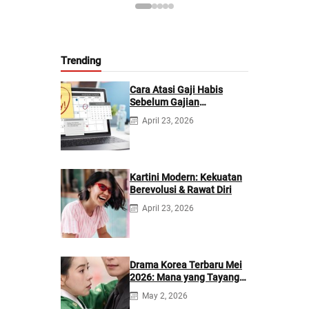
Trending
Cara Atasi Gaji Habis
Sebelum Gajian
Berikutnya
April 23, 2026
Kartini Modern: Kekuatan
Berevolusi & Rawat Diri
April 23, 2026
Drama Korea Terbaru Mei
2026: Mana yang Tayang
di Netflix?
May 2, 2026