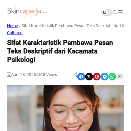
Home
»
Sifat Karakteristik Pembawa Pesan Teks Deskriptif dari Kac
Cultured
Sifat Karakteristik Pembawa Pesan
Teks Deskriptif dari Kacamata
Psikologi
April 28, 2026
18
Views
|
Share on Facebook
Share on X
Share on Pinterest
Share on Telegram
Share on WhatsApp
Share on Email