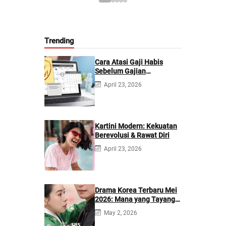
Trending
Cara Atasi Gaji Habis
Sebelum Gajian
Berikutnya
April 23, 2026
Kartini Modern: Kekuatan
Berevolusi & Rawat Diri
April 23, 2026
Drama Korea Terbaru Mei
2026: Mana yang Tayang
di Netflix?
May 2, 2026