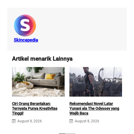
Skincapedia
Artikel menarik Lainnya
Ciri Orang Berantakan:
Rekomendasi Novel Latar
Keb
Ternyata Punya Kreativitas
Yunani ala The Odyssey yang
Men
Tinggi!
Wajib Baca
Ber
August 8, 2026
August 8, 2026
A