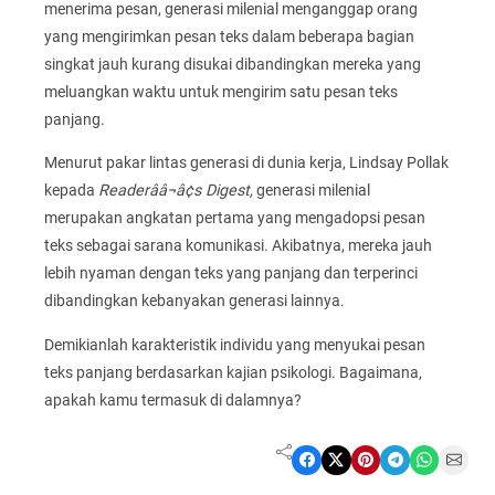
menerima pesan, generasi milenial menganggap orang
yang mengirimkan pesan teks dalam beberapa bagian
singkat jauh kurang disukai dibandingkan mereka yang
meluangkan waktu untuk mengirim satu pesan teks
panjang.
Menurut pakar lintas generasi di dunia kerja, Lindsay Pollak
kepada
Readerââ¬â¢s Digest,
generasi milenial
merupakan angkatan pertama yang mengadopsi pesan
teks sebagai sarana komunikasi. Akibatnya, mereka jauh
lebih nyaman dengan teks yang panjang dan terperinci
dibandingkan kebanyakan generasi lainnya.
Demikianlah karakteristik individu yang menyukai pesan
teks panjang berdasarkan kajian psikologi. Bagaimana,
apakah kamu termasuk di dalamnya?
Share on Facebook
Share on X
Share on Pinterest
Share on Telegram
Share on WhatsApp
Share on Email