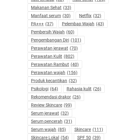
Makanan Sehat
(33)
Manfaat serum
(30)
Netflix
(32)
PA+++
(37)
Pelembap Wajah
(43)
Pembersih Wajah
(60)
Pengembangan Diri
(101)
Perawatan jerawat
(70)
Perawatan Kulit
(802)
Perawatan Rambut
(40)
Perawatan wajah
(156)
Produk kecantikan
(32)
Psikologi
(64)
Rahasia kulit
(26)
Rekomendasi drakor
(26)
Review Skincare
(99)
Serum jerawat
(32)
Serum pencerah
(31)
Serum wajah
(85)
Skincare
(111)
Skincare Lokal
(54)
SPF 50
(39)