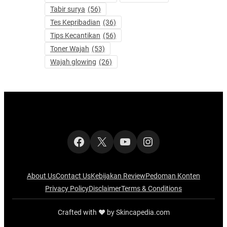
Tabir surya
(56)
Tes Kepribadian
(36)
Tips Kecantikan
(56)
Toner Wajah
(53)
Wajah glowing
(26)
Facebook
X
YouTube
Instagram
About Us
Contact Us
Kebijakan Review
Pedoman Konten
Privacy Policy
Disclaimer
Terms & Conditions
Crafted with ‪‪❤︎‬ by Skincapedia.com