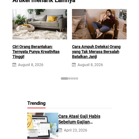
Artikel menarik Lainnya
Ciri Orang Berantakan:
Cara Ampuh Deteksi Orang
Ciri
Ternyata Punya Kreativitas
yang Tak Merasa Bersalah
Leb
Tinggi!
Batalkan Janji
Kel
August 8, 2026
August 8, 2026
A
Trending
Cara Atasi Gaji Habis
Sebelum Gajian
Berikutnya
April 23, 2026