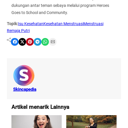
dukungan antar teman sebaya melalui program Heroes
Goes to School and Community.
Topik:
Isu Kesehatan
Kesehatan Menstruasi
Menstruasi
Remaja Putri
Share on Facebook
Share on X
Share on Pinterest
Share on Telegram
Share on WhatsApp
Share on Email
Skincapedia
Artikel menarik Lainnya