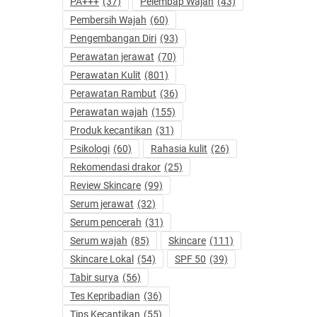
PA+++
(37)
Pelembap Wajah
(43)
Pembersih Wajah
(60)
Pengembangan Diri
(93)
Perawatan jerawat
(70)
Perawatan Kulit
(801)
Perawatan Rambut
(36)
Perawatan wajah
(155)
Produk kecantikan
(31)
Psikologi
(60)
Rahasia kulit
(26)
Rekomendasi drakor
(25)
Review Skincare
(99)
Serum jerawat
(32)
Serum pencerah
(31)
Serum wajah
(85)
Skincare
(111)
Skincare Lokal
(54)
SPF 50
(39)
Tabir surya
(56)
Tes Kepribadian
(36)
Tips Kecantikan
(55)