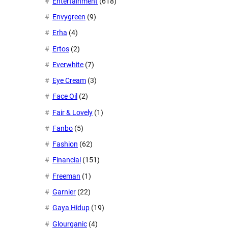
Entertainment
(618)
Envygreen
(9)
Erha
(4)
Ertos
(2)
Everwhite
(7)
Eye Cream
(3)
Face Oil
(2)
Fair & Lovely
(1)
Fanbo
(5)
Fashion
(62)
Financial
(151)
Freeman
(1)
Garnier
(22)
Gaya Hidup
(19)
Glourganic
(4)