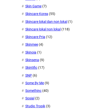
Skin Game
(7)
Skincare Korea
(55)
Skincare lokal dan non lokal
(1)
Skincare lokal non lokal
(118)
Skincare Pria
(12)
Skinmee
(4)
Skinoia
(1)
Skinsena
(9)
Skintific
(17)
SNP
(6)
Some By Me
(9)
Somethinc
(40)
Sosial
(2)
Studio Tropik
(3)