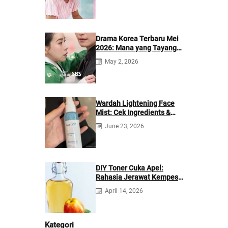
Drama Korea Terbaru Mei
2026: Mana yang Tayang
di Netflix?
May 2, 2026
Wardah Lightening Face
Mist: Cek Ingredients &
Manfaatnya
June 23, 2026
DIY Toner Cuka Apel:
Rahasia Jerawat Kempes
dalam 2 Hari!
April 14, 2026
Kategori