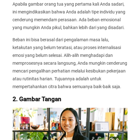
Apabila gambar orang tua yang pertama kali Anda sadari,
ini mengindikasikan bahwa Anda adalah tipe individu yang
cenderung memendam perasaan. Ada beban emosional
yang mungkin Anda pikul, bahkan lebih dari yang disadari.
Beban ini bisa berasal dari pengalaman masa lalu,
ketakutan yang belum teratasi, atau proses internalisasi
emosi yang belum selesai. Alih-alih menghadapi dan
memprosesnya secara langsung, Anda mungkin cenderung
mencari pengalihan perhatian melalui kesibukan pekerjaan
atau rutinitas harian. Tujuannya adalah untuk
mempertahankan citra bahwa semuanya baik-baik saja.
2. Gambar Tangan