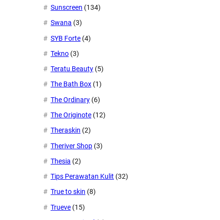
Sunscreen
(134)
Swana
(3)
SYB Forte
(4)
Tekno
(3)
Teratu Beauty
(5)
The Bath Box
(1)
The Ordinary
(6)
The Originote
(12)
Theraskin
(2)
Theriver Shop
(3)
Thesia
(2)
Tips Perawatan Kulit
(32)
True to skin
(8)
Trueve
(15)