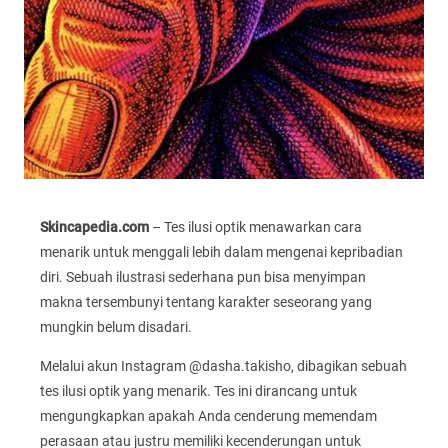
Skincapedia.com
– Tes ilusi optik menawarkan cara
menarik untuk menggali lebih dalam mengenai kepribadian
diri. Sebuah ilustrasi sederhana pun bisa menyimpan
makna tersembunyi tentang karakter seseorang yang
mungkin belum disadari.
Melalui akun Instagram @dasha.takisho, dibagikan sebuah
tes ilusi optik yang menarik. Tes ini dirancang untuk
mengungkapkan apakah Anda cenderung memendam
perasaan atau justru memiliki kecenderungan untuk