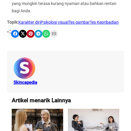
yang mungkin terasa kurang nyaman atau bahkan rentan
bagi Anda.
Topik:
Karakter diri
Psikologi visual
Tes gambar
Tes Kepribadian
Share on Facebook
Share on X
Share on Pinterest
Share on Telegram
Share on WhatsApp
Share on Email
Skincapedia
Artikel menarik Lainnya