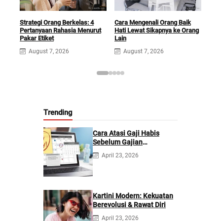
Strategi Orang Berkelas: 4
Cara Mengenali Orang Baik
Tan
Pertanyaan Rahasia Menurut
Hati Lewat Sikapnya ke Orang
Sec
Pakar Etiket
Lain
Sol
August 7, 2026
August 7, 2026
A
Trending
Cara Atasi Gaji Habis
Sebelum Gajian
Berikutnya
April 23, 2026
Kartini Modern: Kekuatan
Berevolusi & Rawat Diri
April 23, 2026