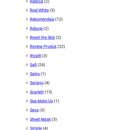
Raecca
(2)
Real White
(3)
Rekomendasi
(12)
Reluvie
(2)
Reset the Skin
(2)
Review Produk
(22)
RtopR
(3)
Safi
(24)
Sains
(1)
Sariayu
(4)
Scarlett
(15)
Sea Make Up
(1)
Seca
(3)
Sheet Mask
(3)
Simple
(4)