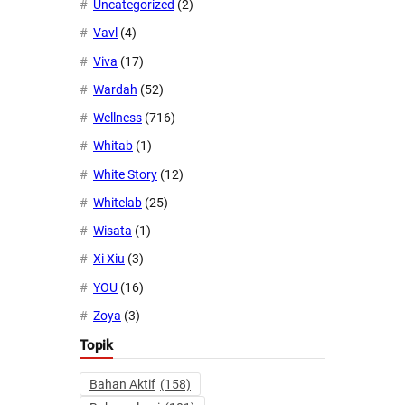
Uncategorized
(2)
Vavl
(4)
Viva
(17)
Wardah
(52)
Wellness
(716)
Whitab
(1)
White Story
(12)
Whitelab
(25)
Wisata
(1)
Xi Xiu
(3)
YOU
(16)
Zoya
(3)
Topik
Bahan Aktif
(158)