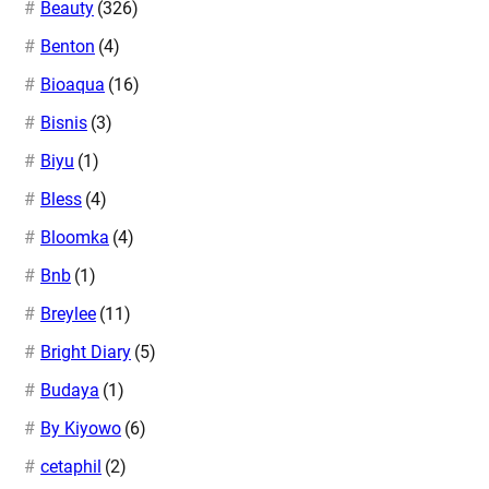
Beauty
(326)
Benton
(4)
Bioaqua
(16)
Bisnis
(3)
Biyu
(1)
Bless
(4)
Bloomka
(4)
Bnb
(1)
Breylee
(11)
Bright Diary
(5)
Budaya
(1)
By Kiyowo
(6)
cetaphil
(2)