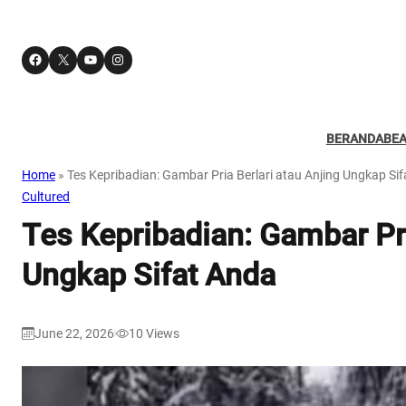
Facebook
X
YouTube
Instagram
BERANDA
BE
Home
»
Tes Kepribadian: Gambar Pria Berlari atau Anjing Ungkap Si
Cultured
Tes Kepribadian: Gambar Pri
Ungkap Sifat Anda
June 22, 2026
10
Views
|