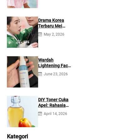
Drama Korea
Terbaru Mei
2026: Mana yang
May 2, 2026
Tayang di
Netflix?
Wardah
Lightening Face
Mist: Cek
June 23, 2026
Ingredients &
Manfaatnya
DIY Toner Cuka
Apel: Rahasia
Jerawat Kempes
April 14, 2026
dalam 2 Hari!
Kategori