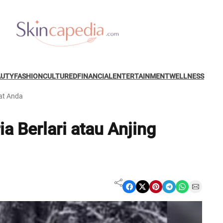
AUTY
FASHION
CULTURED
FINANCIAL
ENTERTAINMENT
WELLNESS
fat Anda
a Berlari atau Anjing
Share on Facebook
Share on X
Share on Pinterest
Share on Telegram
Share on WhatsApp
Share on Email