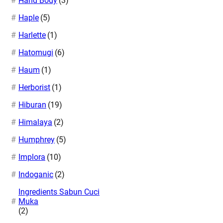
Hand Body
(3)
Haple
(5)
Harlette
(1)
Hatomugi
(6)
Haum
(1)
Herborist
(1)
Hiburan
(19)
Himalaya
(2)
Humphrey
(5)
Implora
(10)
Indoganic
(2)
Ingredients Sabun Cuci
Muka
(2)