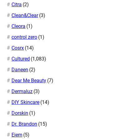
Citra
(2)
Clean&Clear
(3)
Cleora
(1)
control zero
(1)
Cosrx
(14)
Cultured
(1,083)
Daneen
(2)
Dear Me Beauty
(7)
Dermaluz
(3)
DIY Skincare
(14)
Dorskin
(1)
Dr. Brandon
(15)
Eiem
(5)