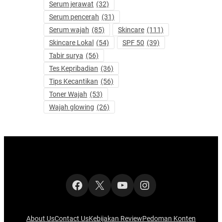
Serum jerawat
(32)
Serum pencerah
(31)
Serum wajah
(85)
Skincare
(111)
Skincare Lokal
(54)
SPF 50
(39)
Tabir surya
(56)
Tes Kepribadian
(36)
Tips Kecantikan
(56)
Toner Wajah
(53)
Wajah glowing
(26)
Facebook
X
YouTube
Instagram
About Us
Contact Us
Kebijakan Review
Pedoman Konten