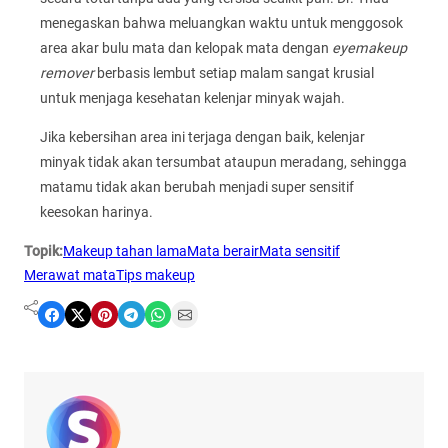
menegaskan bahwa meluangkan waktu untuk menggosok
area akar bulu mata dan kelopak mata dengan
eyemakeup
remover
berbasis lembut setiap malam sangat krusial
untuk menjaga kesehatan kelenjar minyak wajah.
Jika kebersihan area ini terjaga dengan baik, kelenjar
minyak tidak akan tersumbat ataupun meradang, sehingga
matamu tidak akan berubah menjadi super sensitif
keesokan harinya.
Topik:
Makeup tahan lama
Mata berair
Mata sensitif
Merawat mata
Tips makeup
Share on Facebook
Share on X
Share on Pinterest
Share on Telegram
Share on WhatsApp
Share on Email