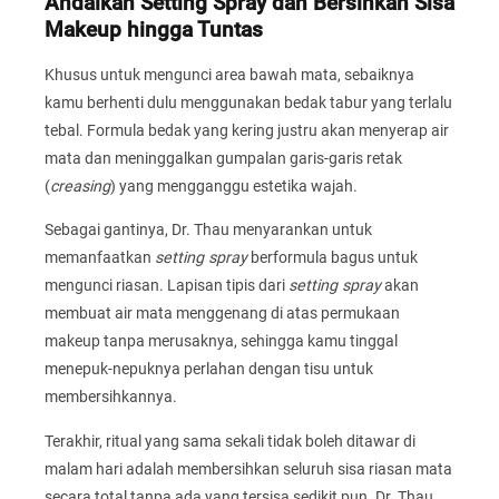
Andalkan Setting Spray dan Bersihkan Sisa
Makeup hingga Tuntas
Khusus untuk mengunci area bawah mata, sebaiknya
kamu berhenti dulu menggunakan bedak tabur yang terlalu
tebal. Formula bedak yang kering justru akan menyerap air
mata dan meninggalkan gumpalan garis-garis retak
(
creasing
) yang mengganggu estetika wajah.
Sebagai gantinya, Dr. Thau menyarankan untuk
memanfaatkan
setting spray
berformula bagus untuk
mengunci riasan. Lapisan tipis dari
setting spray
akan
membuat air mata menggenang di atas permukaan
makeup tanpa merusaknya, sehingga kamu tinggal
menepuk-nepuknya perlahan dengan tisu untuk
membersihkannya.
Terakhir, ritual yang sama sekali tidak boleh ditawar di
malam hari adalah membersihkan seluruh sisa riasan mata
secara total tanpa ada yang tersisa sedikit pun. Dr. Thau