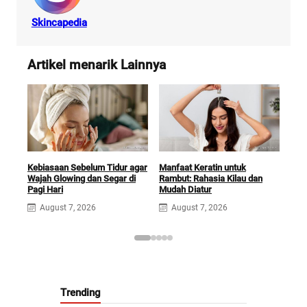
Skincapedia
Artikel menarik Lainnya
Kebiasaan Sebelum Tidur agar
Manfaat Keratin untuk
Man
Wajah Glowing dan Segar di
Rambut: Rahasia Kilau dan
Kuli
Pagi Hari
Mudah Diatur
A
August 7, 2026
August 7, 2026
Trending