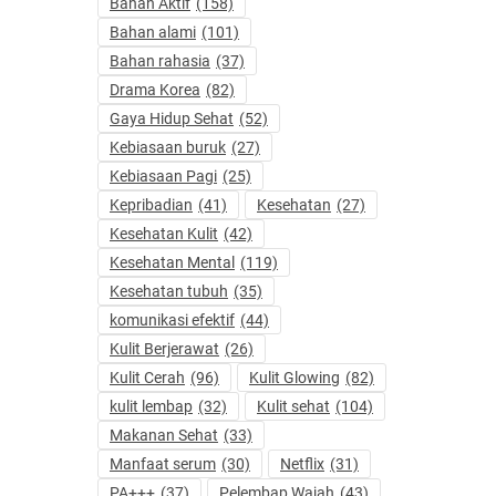
Bahan Aktif
(158)
Bahan alami
(101)
Bahan rahasia
(37)
Drama Korea
(82)
Gaya Hidup Sehat
(52)
Kebiasaan buruk
(27)
Kebiasaan Pagi
(25)
Kepribadian
(41)
Kesehatan
(27)
Kesehatan Kulit
(42)
Kesehatan Mental
(119)
Kesehatan tubuh
(35)
komunikasi efektif
(44)
Kulit Berjerawat
(26)
Kulit Cerah
(96)
Kulit Glowing
(82)
kulit lembap
(32)
Kulit sehat
(104)
Makanan Sehat
(33)
Manfaat serum
(30)
Netflix
(31)
PA+++
(37)
Pelembap Wajah
(43)