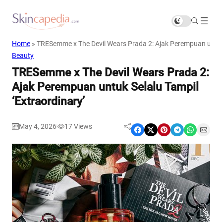
Home
»
TRESemme x The Devil Wears Prada 2: Ajak Perempuan untuk 
Beauty
TRESemme x The Devil Wears Prada 2:
Ajak Perempuan untuk Selalu Tampil
‘Extraordinary’
May 4, 2026
17
Views
|
Share on Facebook
Share on X
Share on Pinterest
Share on Telegram
Share on WhatsApp
Share on Email