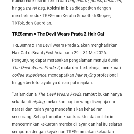
Koleksi eksklusif ini terdiri dari
bag charm
,
pouch
,
decal set
,
hingga
travel bag
. Koleksi ini bisa didapatkan dengan
membeli produk TRESemm Keratin Smooth di Shopee,
TikTok, dan Guardian.
TRESemm × The Devil Wears Prada 2 Hair Caf
TRESemm x The Devil Wears Prada 2 akan menghadirkan
Hair Caf di BeautyFest Asia pada 29 – 31 Mei 2026.
Pengunjung dapat merasakan pengalaman menuju dunia
The Devil Wears Prada 2
, mulai dari berbelanja, menikmati
coffee experience
, mendapatkan
hair styling
profesional,
hingga berfoto layaknya di sampul majalah.
“Dalam dunia
The Devil Wears Prada
, rambut bukan hanya
sekadar di-
styling
, melainkan bagian yang disengaja dari
narasi, dan itulah yang mendefinisikan kehadiran
seseorang. Setiap tampilan khas karakter dalam film ini
mencerminkan kekuatan mereka di layar, dan hal itu selaras
sempurna dengan keyakinan TRESemm akan kekuatan