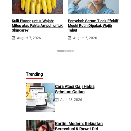
Kulit Pisang untuk Wajah:
Penyebab Serum Tidak Efektif
Warn
Mitos atau Fakta Ampuh untuk
Meski Rutin Dipakai, Wajib
Sega
Skincare?
Tahu!
Seha
August 7, 2026
August 6, 2026
A
Trending
Cara Atasi Gaji Habis
Sebelum Gajian
Berikutnya
April 23, 2026
Kartini Modern: Kekuatan
Berevolusi & Rawat Diri