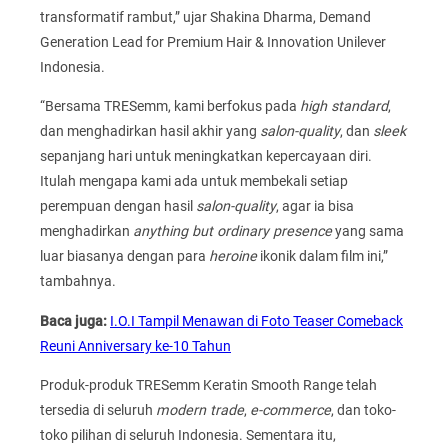
transformatif rambut,” ujar Shakina Dharma, Demand
Generation Lead for Premium Hair & Innovation Unilever
Indonesia.
“Bersama TRESemm, kami berfokus pada
high standard
,
dan menghadirkan hasil akhir yang
salon-quality
, dan
sleek
sepanjang hari untuk meningkatkan kepercayaan diri.
Itulah mengapa kami ada untuk membekali setiap
perempuan dengan hasil
salon-quality
, agar ia bisa
menghadirkan
anything but ordinary presence
yang sama
luar biasanya dengan para
heroine
ikonik dalam film ini,”
tambahnya.
Baca juga:
I.O.I Tampil Menawan di Foto Teaser Comeback
Reuni Anniversary ke-10 Tahun
Produk-produk TRESemm Keratin Smooth Range telah
tersedia di seluruh
modern trade
,
e-commerce
, dan toko-
toko pilihan di seluruh Indonesia. Sementara itu,