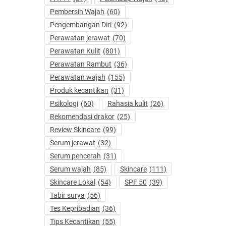
Pembersih Wajah
(60)
Pengembangan Diri
(92)
Perawatan jerawat
(70)
Perawatan Kulit
(801)
Perawatan Rambut
(36)
Perawatan wajah
(155)
Produk kecantikan
(31)
Psikologi
(60)
Rahasia kulit
(26)
Rekomendasi drakor
(25)
Review Skincare
(99)
Serum jerawat
(32)
Serum pencerah
(31)
Serum wajah
(85)
Skincare
(111)
Skincare Lokal
(54)
SPF 50
(39)
Tabir surya
(56)
Tes Kepribadian
(36)
Tips Kecantikan
(55)