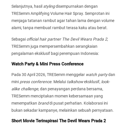
Selanjutnya, hasil
styling
disempurnakan dengan
TRESemm Amplifying Volume Hair Spray. Semprotan ini
menjaga tatanan rambut agar tahan lama dengan volume
alami, tanpa membuat rambut terasa kaku atau berat.
Sebagai
official hair partner The Devil Wears Prada 2
,
TRESemm juga mempersembahkan serangkaian
pengalaman eksklusif bagi perempuan Indonesia:
Watch Party & Mini Press Conference
Pada 30 April 2026, TRESemm menggelar
watch party
dan
mini
press conference
. Melalui
talkshow
eksklusif,
look-
alike challenge
, dan penayangan perdana bersama,
TRESemm menciptakan momen kebersamaan yang
menempatkan
brand
di pusat perhatian. Kolaborasi ini
bukan sekadar kampanye, melainkan sebuah pernyataan.
Short Movie Terinspirasi The Devil Wears Prada 2