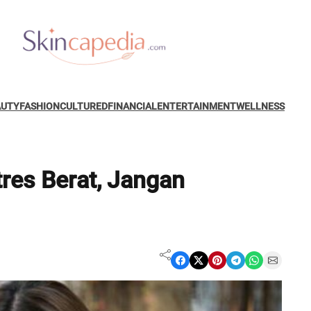
AUTY
FASHION
CULTURED
FINANCIAL
ENTERTAINMENT
WELLNESS
res Berat, Jangan
Share on Facebook
Share on X
Share on Pinterest
Share on Telegram
Share on WhatsApp
Share on Email