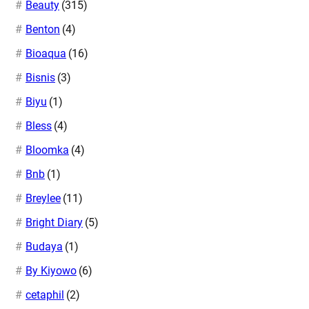
Beauty
(315)
Benton
(4)
Bioaqua
(16)
Bisnis
(3)
Biyu
(1)
Bless
(4)
Bloomka
(4)
Bnb
(1)
Breylee
(11)
Bright Diary
(5)
Budaya
(1)
By Kiyowo
(6)
cetaphil
(2)