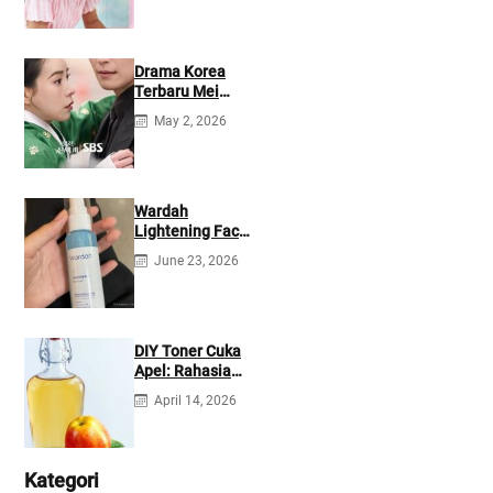
Drama Korea
Terbaru Mei
2026: Mana yang
May 2, 2026
Tayang di
Netflix?
Wardah
Lightening Face
Mist: Cek
June 23, 2026
Ingredients &
Manfaatnya
DIY Toner Cuka
Apel: Rahasia
Jerawat Kempes
April 14, 2026
dalam 2 Hari!
Kategori