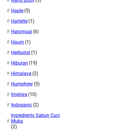
Hand Body
(3)
Haple
(5)
Harlette
(1)
Hatomugi
(6)
Haum
(1)
Herborist
(1)
Hiburan
(19)
Himalaya
(2)
Humphrey
(5)
Implora
(10)
Indoganic
(2)
Ingredients Sabun Cuci
Muka
(2)