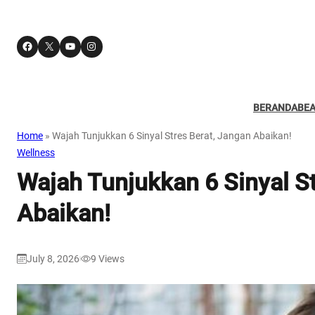
Facebook
X
YouTube
Instagram
BERANDA
BE
Home
»
Wajah Tunjukkan 6 Sinyal Stres Berat, Jangan Abaikan!
Wellness
Wajah Tunjukkan 6 Sinyal St
Abaikan!
July 8, 2026
9
Views
|